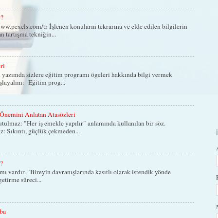
r?
w.pexels.com/tr İşlenen konuların tekrarına ve elde edilen bilgilerin
n tartışma tekniğin...
ri
 yazımda sizlere eğitim programı ögeleri hakkında bilgi vermek
aşlayalım: Eğitim prog...
Önemini Anlatan Atasözleri
lmaz: "Her iş emekle yapılır" anlamında kullanılan bir söz.
: Sıkıntı, güçlük çekmeden...
z?
ımı vardır. "Bireyin davranışlarında kasıtlı olarak istendik yönde
etirme süreci...
ba