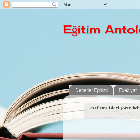
Eğitim Antolo
Değerler Eğitimi
Edebiyat
özetleme işlevi gören kel