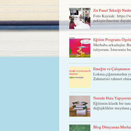
Zıt Panel Tekniği Nedi
Foto Kaynak: https://ww
pekiştirilmesine dayana
Eğitim Programı Ögele
Merhaba arkadaşlar. Bu
istiyorum. İsterseniz b
Emeğin ve Çalışmanın 
Lokma çiğnenmeden yutu
Zahmetsiz rahmet olmaz
Nerede Hata Yapıyoru
Eğitimin klasik bir tan
değişiklikler meydana g
Blog Dünyasına Merha