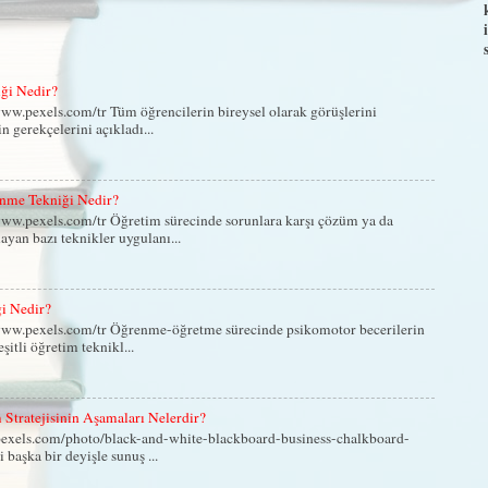
iği Nedir?
ww.pexels.com/tr Tüm öğrencilerin bireysel olarak görüşlerini
in gerekçelerini açıkladı...
nme Tekniği Nedir?
ww.pexels.com/tr Öğretim sürecinde sorunlara karşı çözüm ya da
yan bazı teknikler uygulanı...
ği Nedir?
www.pexels.com/tr Öğrenme-öğretme sürecinde psikomotor becerilerin
eşitli öğretim teknikl...
Stratejisinin Aşamaları Nelerdir?
exels.com/photo/black-and-white-blackboard-business-chalkboard-
 başka bir deyişle sunuş ...