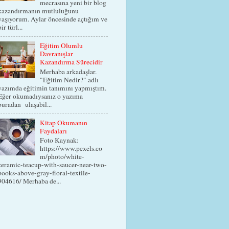
mecrasına yeni bir blog
kazandırmanın mutluluğunu
yaşıyorum. Aylar öncesinde açtığım ve
bir türl...
Eğitim Olumlu
Davranışlar
Kazandırma Sürecidir
Merhaba arkadaşlar.
"Eğitim Nedir?" adlı
yazımda eğitimin tanımını yapmıştım.
Eğer okumadıysanız o yazıma
buradan ulaşabil...
Kitap Okumanın
Faydaları
Foto Kaynak:
https://www.pexels.co
m/photo/white-
ceramic-teacup-with-saucer-near-two-
books-above-gray-floral-textile-
904616/ Merhaba de...