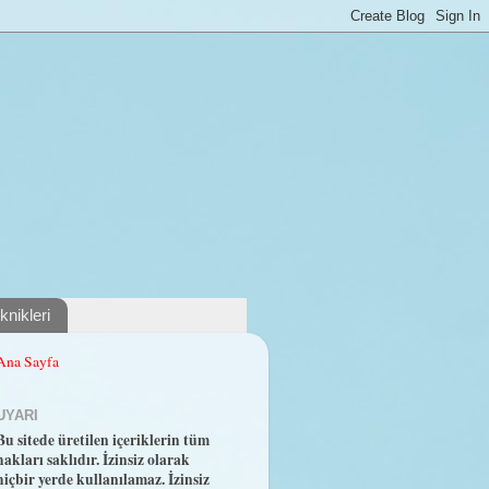
nikleri
Ana Sayfa
UYARI
Bu sitede üretilen içeriklerin tüm
hakları saklıdır. İzinsiz olarak
hiçbir yerde kullanılamaz. İzinsiz