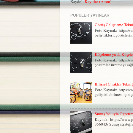
Kaydol:
Kayıtlar (Atom)
POPÜLER YAYINLAR
Görüş Geliştirme Tekn
Foto Kaynak: https://w
belirttikleri, görüşlerin
Köşeleme ya da Köşele
Foto Kaynak: https://w
çözümler üretmeyi sağla
Bilişsel Çıraklık Tekni
Foto Kaynak: https://
geliştirilebilmesi için ç
Sunuş Yoluyla Öğretim 
Kaynak: https://www.p
356043/ Sunuş stratejisi