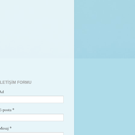
İLETIŞIM FORMU
Ad
*
E-posta
*
Mesaj