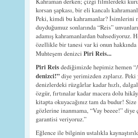
Kahraman derken; çizgi filmlerdeki kuru
korsan şapkası, bir eli kancalı kahrama
Peki, kimdi bu kahramanlar? İsimlerini
duyduğumuz sonlarında “Reis” unvanları 
adamış kahramanlardan bahsediyoruz. Her
özellikle bir tanesi var ki onun hakkında
Piri Reis...
Muhteşem denizci
Piri Reis
dediğimizde hepimiz hemen “
denizci!”
diye yerimizden zıplarız. Peki 
denizlerdeki rüzgârlar kadar hızlı, dalga
özgür, fırtınalar kadar macera dolu hikâ
kitapta okuyacağınız tam da budur! Size
gözlerine inanmama, “Vay beeee!” diye 
garantisi veriyoruz.”
Eğlence ile bilginin ustalıkla kaynaştırıl