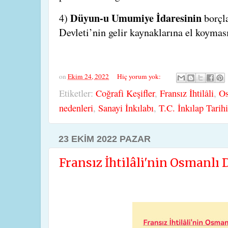
Düyun-u Umumiye İdaresinin
4)
borçl
Devleti’nin gelir kaynaklarına el koyması
on
Ekim 24, 2022
Hiç yorum yok:
Etiketler:
Coğrafi Keşifler
,
Fransız İhtilâli
,
Os
nedenleri
,
Sanayi İnkılabı
,
T.C. İnkılap Tarihi
23 EKIM 2022 PAZAR
Fransız İhtilâli'nin Osmanlı D