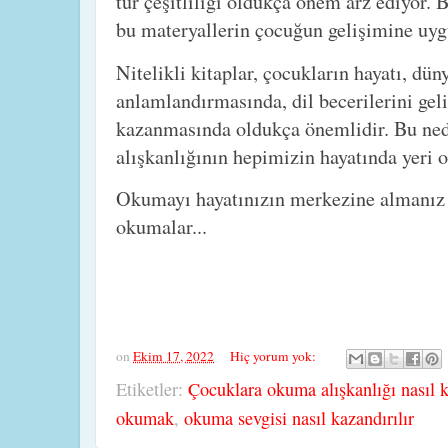
tür çeşitliliği oldukça önem arz ediyor.
bu materyallerin çocuğun gelişimine uygu
Nitelikli kitaplar, çocukların hayatı, dü
anlamlandırmasında, dil becerilerini geli
kazanmasında oldukça önemlidir. Bu ned
alışkanlığının hepimizin hayatında yeri o
Okumayı hayatınızın merkezine almanız d
okumalar...
on
Ekim 17, 2022
Hiç yorum yok:
Etiketler:
Çocuklara okuma alışkanlığı nasıl k
okumak
,
okuma sevgisi nasıl kazandırılır