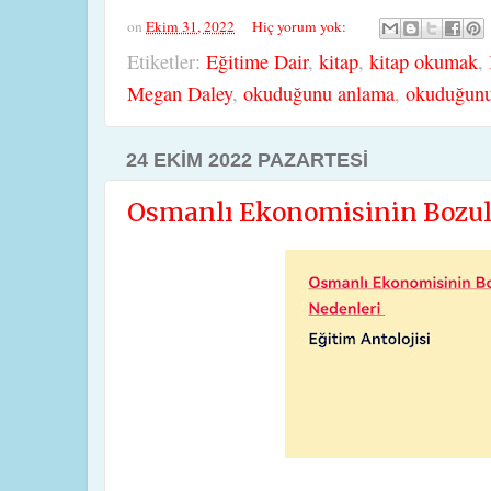
on
Ekim 31, 2022
Hiç yorum yok:
Etiketler:
Eğitime Dair
,
kitap
,
kitap okumak
,
Megan Daley
,
okuduğunu anlama
,
okuduğunu 
24 EKIM 2022 PAZARTESI
Osmanlı Ekonomisinin Bozul