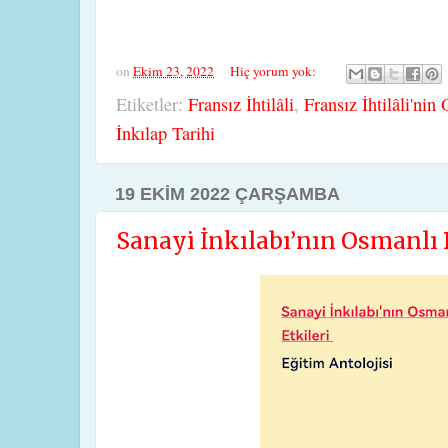
on
Ekim 23, 2022
Hiç yorum yok:
Etiketler:
Fransız İhtilâli
,
Fransız İhtilâli'nin
İnkılap Tarihi
19 EKIM 2022 ÇARŞAMBA
Sanayi İnkılabı’nın Osmanlı D