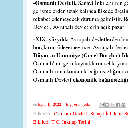
Osmanlı Devleti,
-
Sanayi İnkılabı’nın g
gelişmelerden uzak kalınca ülkede üretim
rekabet edemeyecek duruma gelmiştir. R
Devleti, Avrupalı devletlerin açık pazarı 
-XIX. yüzyılda Avrupalı devletlerden bo
borçlarını ödeyemeyince, Avrupalı devletl
Düyun-u Umumiye (Genel Borçlar) İd
Osmanlı'nın gelir kaynaklarına el koymu
Osmanlı’nın ekonomik bağımsızlığına zar
ekonomik bağımsızlığı
Osmanlı Devleti
on
Ekim 19, 2022
Hiç yorum yok:
Etiketler:
Osmanlı Devleti
,
Sanayi İnkılabı
,
S
Etkileri
,
T.C. İnkılap Tarihi