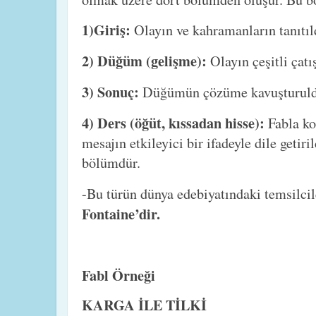
1)Giriş:
Olayın ve kahramanların tanıtı
2) Düğüm (gelişme):
Olayın çeşitli çat
3) Sonuç:
Düğümün çözüme kavuşturuld
4) Ders (öğüt, kıssadan hisse):
Fabla ko
mesajın etkileyici bir ifadeyle dile getir
bölümdür.
-Bu türün dünya edebiyatındaki temsilcil
Fontaine’dir.
Fabl Örneği
KARGA İLE TİLKİ