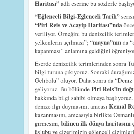
Haritası”
adlı eserine bu sözlerle başlı
“Eğlenceli Bilgi-Eğlenceli Tarih”
seris
“Piri Reis ve Acayip Haritası”nda
önce
veriliyor. Örneğin; bu denizcilik teriml
mayna”nın
yelkenlerin açılması”; “
da “
kapanması” anlamına geldiğini öğreniyo
Eserde denizcilik terimlerinden sonra Tü
bilgi turuna çıkıyoruz. Sonraki durağımı
Gelibolu” oluyor. Daha sonra da “Deniz
Piri Reis’in doğ
geliyoruz. Bu bölümde
hakkında bilgi sahibi olmaya başlıyoruz
Kemal Re
denize ilgi duymasını, amcası
kazanmasını, amcasıyla birlikte Osmanl
bilinen ilk dünya haritasını
girmesini,
üslubu ve çizerimizin eğlenceli çizimler