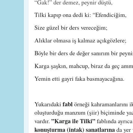
“Gak!” der demez, peynir düştü,
Tilki kapıp ona dedi ki: “Efendiciğim,
Size güzel bir ders vereceğim;
Alıklar olmasa iş kalmaz açıkgözlere;
Böyle bir ders de değer sanırım bir peyni
Karga şaşkın, mahcup, biraz da geç amm
Yemin etti gayri faka basmayacağına.
fabl
Yukarıdaki
örneği kahramanlarını ik
oluşturduğu manzum (şiir) biçiminde yazı
”Karga ile Tilki”
vardır.
fablında ayrıc
konuşturma (intak) sanatlarına
da yer 