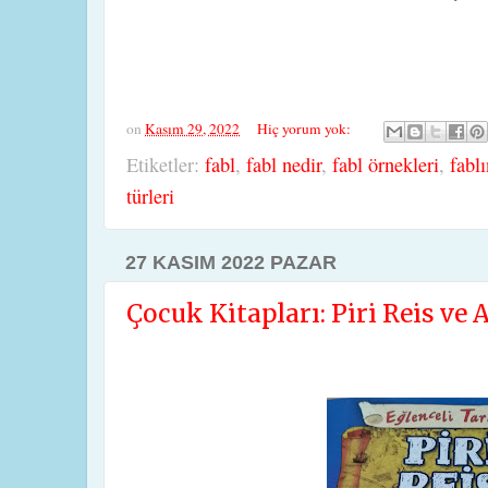
on
Kasım 29, 2022
Hiç yorum yok:
Etiketler:
fabl
,
fabl nedir
,
fabl örnekleri
,
fablı
türleri
27 KASIM 2022 PAZAR
Çocuk Kitapları: Piri Reis ve 