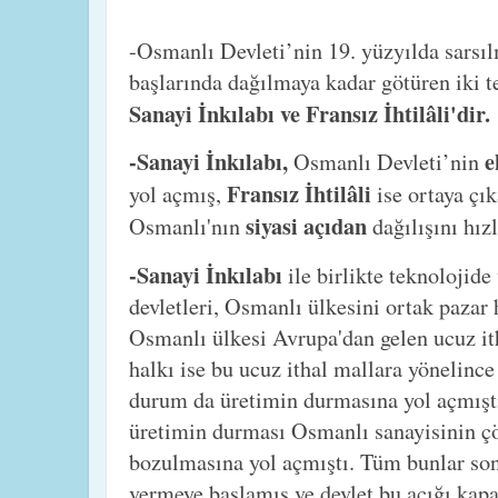
-Osmanlı Devleti’nin 19. yüzyılda sarsıl
başlarında dağılmaya kadar götüren iki te
Sanayi İnkılabı ve Fransız İhtilâli'dir.
-Sanayi İnkılabı,
e
Osmanlı Devleti’nin
Fransız İhtilâli
yol açmış,
ise ortaya çık
siyasi açıdan
Osmanlı'nın
dağılışını hız
-Sanayi İnkılabı
ile birlikte teknolojid
devletleri, Osmanlı ülkesini ortak pazar 
Osmanlı ülkesi Avrupa'dan gelen ucuz i
halkı ise bu ucuz ithal mallara yönelinc
durum da üretimin durmasına yol açmıştı.
üretimin durması Osmanlı sanayisinin 
bozulmasına yol açmıştı. Tüm bunlar son
vermeye başlamış ve devlet bu açığı kap