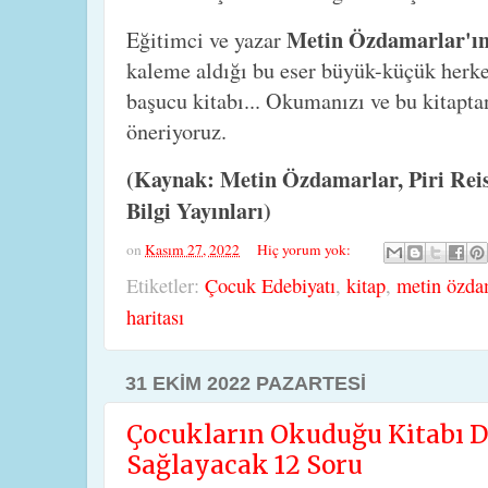
Metin Özdamarlar'ı
Eğitimci ve yazar
kaleme aldığı bu eser büyük-küçük herkes
başucu kitabı... Okumanızı ve bu kitaptan
öneriyoruz.
(Kaynak: Metin Özdamarlar, Piri Reis 
Bilgi Yayınları)
on
Kasım 27, 2022
Hiç yorum yok:
Etiketler:
Çocuk Edebiyatı
,
kitap
,
metin özda
haritası
31 EKIM 2022 PAZARTESI
Çocukların Okuduğu Kitabı D
Sağlayacak 12 Soru