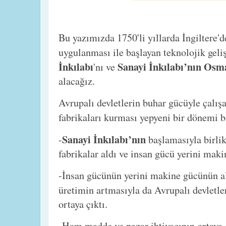
Bu yazımızda 1750'li yıllarda İngiltere
uygulanması ile başlayan teknolojik geli
İnkılabı
Sanayi İnkılabı’nın Osma
'nı ve
alacağız.
Avrupalı devletlerin buhar gücüyle çalış
fabrikaları kurması yepyeni bir dönemi b
Sanayi İnkılabı’nın
-
başlamasıyla birli
fabrikalar aldı ve insan gücü yerini maki
-İnsan gücünün yerini makine gücünün a
üretimin artmasıyla da Avrupalı devletl
ortaya çıktı.
-Ham madde ve pazar ihtiyacının ortaya 