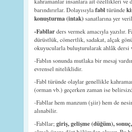
kahramanlar insanlara ait özellikleri ve 
fabl
ki
barındırırlar. Dolayısıyla
türünde
konuşturma (intak)
sanatlarına yer veri
-Fabllar
ders vermek amacıyla yazılır. Fa
dürüstlük, cömertlik, sadakat, alçak gönü
okuyucularla buluşturularak ahlâk dersi v
-Fablın sonunda mutlaka bir mesaj vardır
evrensel niteliklidir.
-Fabl türünde olaylar genellikle kahrama
(orman vb.) geçerken zaman ise belirsizd
-Fabllar hem manzum (şiir) hem de nesi
alınabilir.
giriş, gelişme (düğüm), sonuç,
-Fabllar;
olmak üzere dört bölümden oluşur. Bu böl