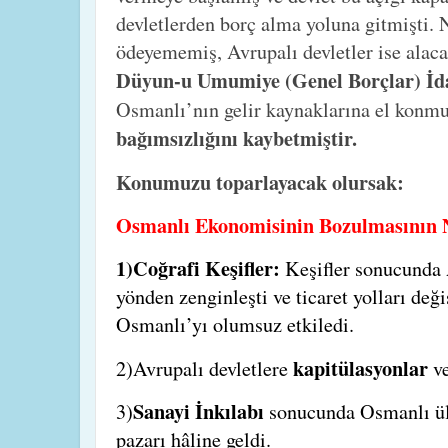
devletlerden borç alma yoluna gitmişti. 
ödeyememiş, Avrupalı devletler ise alaca
Düyun-u Umumiye (Genel Borçlar) İd
Osmanlı’nın gelir kaynaklarına el konmu
bağımsızlığını kaybetmiştir.
Konumuzu toparlayacak olursak:
Osmanlı Ekonomisinin Bozulmasının 
1)Coğrafi Keşifler:
Keşifler sonucunda 
yönden zenginleşti ve ticaret yolları deği
Osmanlı’yı olumsuz etkiledi.
kapitülasyonlar
2)Avrupalı devletlere
ve
Sanayi İnkılabı
3)
sonucunda Osmanlı ülk
pazarı hâline geldi.