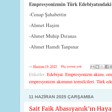
Empresyonizmin Türk Edebiyatındaki 
-Cenap Şahabettin
-Ahmet Haşim
-Ahmet Muhip Dıranas
-Ahmet Hamdi Tanpınar
on
Haziran 19, 2025
Hiç yorum yok:
Etiketler:
Edebiyat
,
Empresyonizm akımı
,
emp
empresyonizm akımının temsilcileri
,
Türk ed
11 HAZIRAN 2025 ÇARŞAMBA
Sait Faik Abasıyanık'ın Hayatı