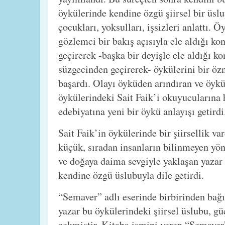
öykülerinde kendine özgü şiirsel bir üslup
çocukları, yoksulları, işsizleri anlattı. 
gözlemci bir bakış açısıyla ele aldığı ko
geçirerek -başka bir deyişle ele aldığı ko
süzgecinden geçirerek- öykülerini bir ö
başardı. Olayı öyküden arındıran ve öykü
öykülerindeki Sait Faik’i okuyucularına 
edebiyatına yeni bir öykü anlayışı getirdi
Sait Faik’in öykülerinde bir şiirsellik var
küçük, sıradan insanların bilinmeyen yön
ve doğaya daima sevgiyle yaklaşan yazar
kendine özgü üslubuyla dile getirdi.
“Semaver” adlı eserinde birbirinden bağı
yazar bu öykülerindeki şiirsel üslubu, g
çekmiştir. Kitaba ismini veren “Semave