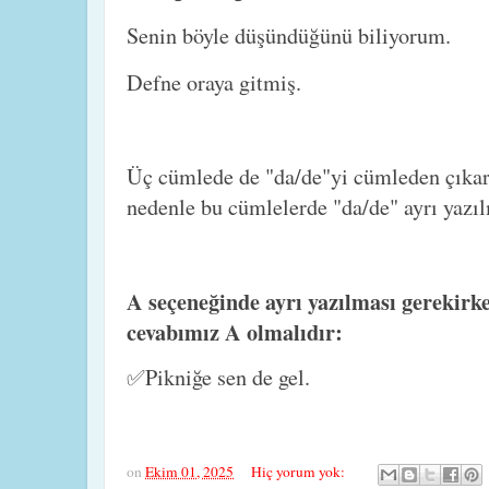
Senin böyle düşündüğünü biliyorum.
Defne oraya gitmiş.
Üç cümlede de "da/de"yi cümleden çıka
nedenle bu cümlelerde "da/de" ayrı yazı
A seçeneğinde ayrı yazılması gerekirken
cevabımız A olmalıdır:
✅Pikniğe sen de gel.
on
Ekim 01, 2025
Hiç yorum yok: