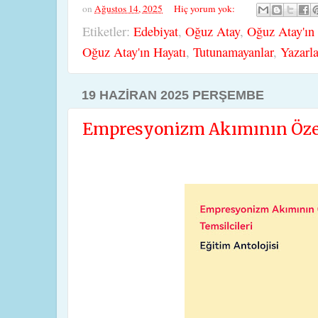
on
Ağustos 14, 2025
Hiç yorum yok:
Etiketler:
Edebiyat
,
Oğuz Atay
,
Oğuz Atay'ın 
Oğuz Atay'ın Hayatı
,
Tutunamayanlar
,
Yazarla
19 HAZIRAN 2025 PERŞEMBE
Empresyonizm Akımının Özell