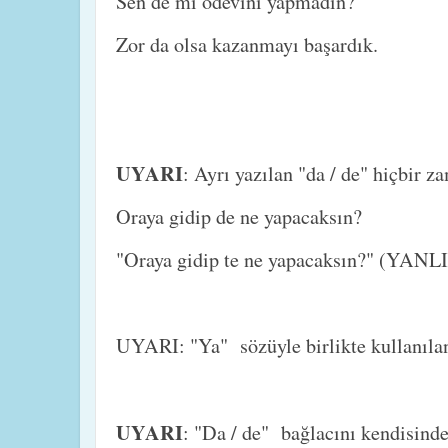
Sen de mi ödevini yapmadın?
Zor da olsa kazanmayı başardık.
UYARI
: Ayrı yazılan "da / de" hiçbir 
Oraya gidip de ne yapacaksın?
"Oraya gidip te ne yapacaksın?" (YANL
UYARI: "Ya" sözüyle birlikte kullanılan
UYARI
: "Da / de" bağlacını kendisind