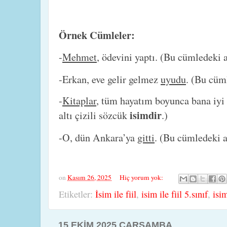
Örnek Cümleler:
-
Mehmet
, ödevini yaptı. (Bu cümledeki a
-Erkan, eve gelir gelmez
uyudu
. (Bu cüml
-
Kitaplar
, tüm hayatım boyunca bana iyi
isimdir
altı çizili sözcük
.)
-O, dün Ankara’ya
gitti
. (Bu cümledeki a
on
Kasım 26, 2025
Hiç yorum yok:
Etiketler:
İsim ile fiil
,
isim ile fiil 5.sınıf
,
isim
15 EKIM 2025 ÇARŞAMBA