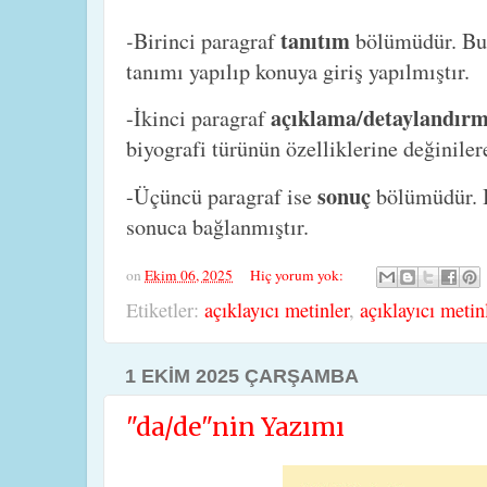
tanıtım
-
Birinci paragraf
bölümüdür. Bu 
tanımı yapılıp konuya giriş yapılmıştır.
açıklama/detaylandır
-İkinci paragraf
biyografi türünün özelliklerine değiniler
sonuç
-Üçüncü paragraf ise
bölümüdür. 
sonuca bağlanmıştır.
on
Ekim 06, 2025
Hiç yorum yok:
Etiketler:
açıklayıcı metinler
,
açıklayıcı metinl
1 EKIM 2025 ÇARŞAMBA
"da/de"nin Yazımı