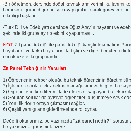
-Bir öğretmen, dersinde doğal kaynakların verimli kullanımı kon
birini soru grubu diğerini ise cevap grubu olarak görevlendirir.
etkinliği başlatır.
-Türk Dili ve Edebiyatı dersinde Oğuz Atay'ın hayatını ve edebi
şeklinde iki gruba ayırıp etkinlik yaptırması...
NOT:
Zıt panel tekniği ile panel tekniği karıştırılmamalıdır. Pan
boyutlarını ve farklı boyutlarını tartıştığı ve diğer bireylerin di
olmak üzere iki grup vardır.
Zıt Panel Tekniğinin Yararları
1) Öğretmenin rehber olduğu bu teknik öğrencinin öğretim sürec
2) İşlenen konuları tekrar etme olanağı tanır ve bilgiler bu sayed
3) Öğrencilerin kendilerini ifade etmesini sağlayan bu teknik ifa
4) Sorulan sorular dolayısıyla öğrencileri düşünmeye sevk ede
5) Yeni fikirlerin ortaya çıkmasını sağlar.
6) Çeşitli yanılgıların giderilmesinde rol oynar.
Değerli okurlarımız, bu yazımızda
"zıt panel nedir?"
sorusuna
bir yazımızda görüşmek üzere...