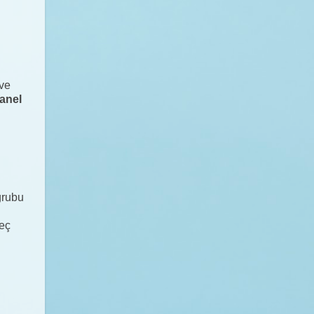
 ve
panel
 grubu
reç