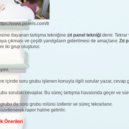
ttps://www.pexels.com/tr
lmesine dayanan tartışma tekniğine
zıt panel tekniği
denir. Tekrar
taya çıkması ve çeşitli yanılgıların giderilmesi de amaçlanır.
Zıt 
 iki grup oluşturur.
ırır.
süre içinde soru grubu işlenen konuyla ilgili sorular yazar, cevap
rubu soruları cevaplar. Bu süreç tartışma havasında geçer ve sü
 grubu da soru grubu rolünü üstlenir ve süreç tekrarlanır.
zetlenerek rapor haline getirilir.
ik Önerileri