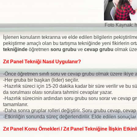
Foto Kaynak: h
İşlenen konuların tekrarına ve elde edilen bilgilerin pekiştiri
pekiştirme amaçlı olan bu tartışma tekniğinde yeni fikirlerin or
tekniğinde
öğretmen
soru grubu
ve
cevap grubu
olmak üzere
Zıt Panel Tekniği Nasıl Uygulanır?
-Önce öğretmen sınıfı soru ve cevap grubu olmak üzere ikiye ay
-Her gruba bir başkan (lider) seçilir.
-Hazırlık süreci için 15-20 dakika kadar bir süre verilir ve bu 
da sorulması olası sorulara tahmini cevaplar yazar.
-Hazırlık sürecinin ardından soru grubu soru sorar ve cevap g
tamamlanır.
-Daha sonra gruplar rolleri değiştirir. Soru grubu cevap, cevap
-Etkinliğin sonunda süreç değerlendirilir. Elde edilen sonuçlar ö
Zıt Panel Konu Örnekleri / Zıt Panel Tekniğine İlişkin Etkinl