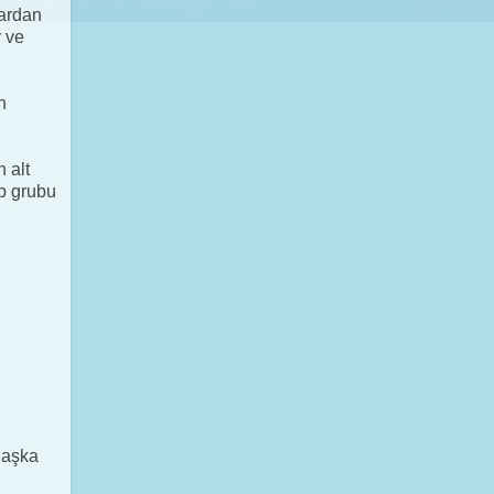
lardan
r ve
n
n alt
ap grubu
Başka