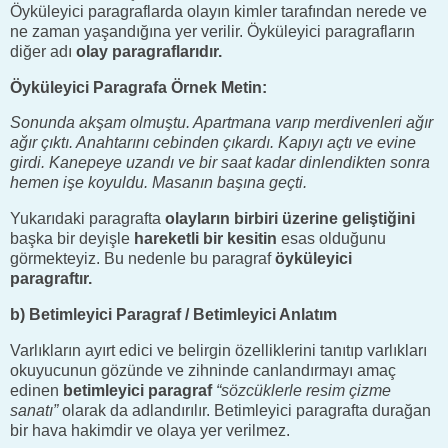
Öyküleyici paragraflarda olayın kimler tarafından nerede ve
ne zaman yaşandığına yer verilir. Öyküleyici paragrafların
diğer adı
olay paragraflarıdır.
Öyküleyici Paragrafa Örnek Metin:
Sonunda akşam olmuştu. Apartmana varıp merdivenleri ağır
ağır çıktı. Anahtarını cebinden çıkardı. Kapıyı açtı ve evine
girdi. Kanepeye uzandı ve bir saat kadar dinlendikten sonra
hemen işe koyuldu. Masanın başına geçti.
Yukarıdaki paragrafta
olayların birbiri üzerine geliştiğini
başka bir deyişle
hareketli bir kesitin
esas olduğunu
görmekteyiz. Bu nedenle bu paragraf
öyküleyici
paragraftır.
b) Betimleyici Paragraf / Betimleyici Anlatım
Varlıkların ayırt edici ve belirgin özelliklerini tanıtıp varlıkları
okuyucunun gözünde ve zihninde canlandırmayı amaç
edinen
betimleyici paragraf
“sözcüklerle resim çizme
sanatı”
olarak da adlandırılır. Betimleyici paragrafta durağan
bir hava hakimdir ve olaya yer verilmez.