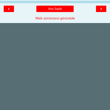
‹
›
Ana Sayfa
Web sürümünü görüntüle