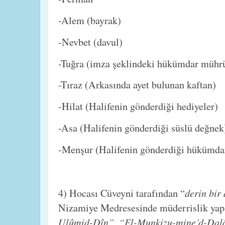
-Alem (bayrak)
-Nevbet (davul)
-Tuğra (imza şeklindeki hükümdar mühr
-Tıraz (Arkasında ayet bulunan kaftan)
-Hilat (Halifenin gönderdiği hediyeler)
-Asa (Halifenin gönderdiği süslü değnek
-Menşur (Halifenin gönderdiği hükümdar
derin bir
4) Hocası Cüveyni tarafından “
Nizamiye Medresesinde müderrislik ya
Ulûmid-Dîn”, “El-Munkizu-mine’d-Dal