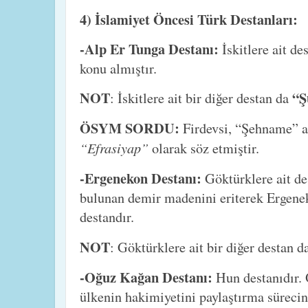
4) İslamiyet Öncesi Türk Destanları:
-Alp Er Tunga Destanı:
İskitlere ait de
konu almıştır.
NOT
“Ş
: İskitlere ait bir diğer destan da
ÖSYM SORDU:
Firdevsi, “Şehname” a
“Efrasiyap”
olarak söz etmiştir.
-Ergenekon Destanı:
Göktürklere ait de
bulunan demir madenini eriterek Ergene
destandır.
NOT
: Göktürklere ait bir diğer destan d
-Oğuz Kağan Destanı:
Hun destanıdır.
ülkenin hakimiyetini paylaştırma sürecin