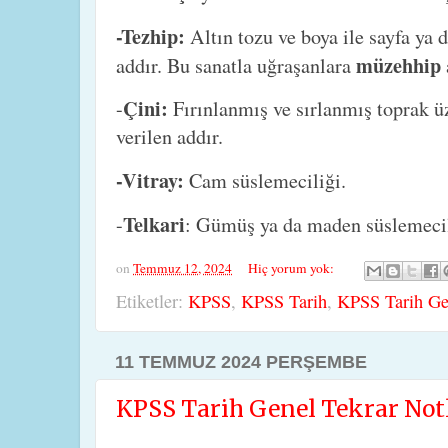
-Tezhip:
Altın tozu ve boya ile sayfa ya 
müzehhip
addır. Bu sanatla uğraşanlara
Çini:
-
Fırınlanmış ve sırlanmış toprak ü
verilen addır.
-Vitray:
Cam süslemeciliği.
Telkari
-
: Gümüş ya da maden süslemecil
on
Temmuz 12, 2024
Hiç yorum yok:
Etiketler:
KPSS
,
KPSS Tarih
,
KPSS Tarih Gen
11 TEMMUZ 2024 PERŞEMBE
KPSS Tarih Genel Tekrar Notl