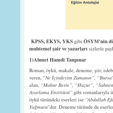
KPSS, EKYS, YKS
ÖSYM'nin düz
gibi
muhtemel şair ve yazarları
sizlerle pay
1)Ahmet Hamdi Tanpınar
Roman, öykü, makale, deneme, şiir, edebiy
Ne İçindeyim Zamanın”, “Burs
veren, “
“Mahur Beste”, “Huzur”, “Sahnen
alan,
Ayarlama Enstitüsü”
gibi romanlarıyla ü
“Abdullah Ef
öykü türündeki eserleri ise
Yağmuru
"dur. Deneme türünde de eserler