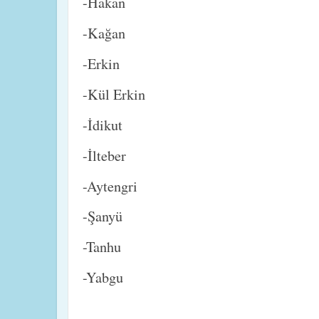
-Hakan
-Kağan
-Erkin
-Kül Erkin
-İdikut
-İlteber
-Aytengri
-Şanyü
-Tanhu
-Yabgu