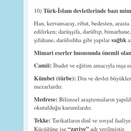
Türk-İslam devletlerinde bazı mima
10)
Han, kervansaray, ribat, bedesten, arasta
edilirken; darüşşifa, darültıp, bimarhane
sağlık
şifahane, darülsıhha gibi yapılar
a
Mimari eserler hususunda önemli olan
Camii:
İbadet ve eğitim amacıyla inşa ed
Kümbet (türbe):
Din ve devlet büyükleri
mezarlardır.
Medrese:
Bilimsel araştırmaların yapıldı
okutulduğu kurumlardır.
Tekke:
Tarikatların dinî ve sosyal faaliye
“zaviye”
Küçüğüne ise
adı verilmiştir.