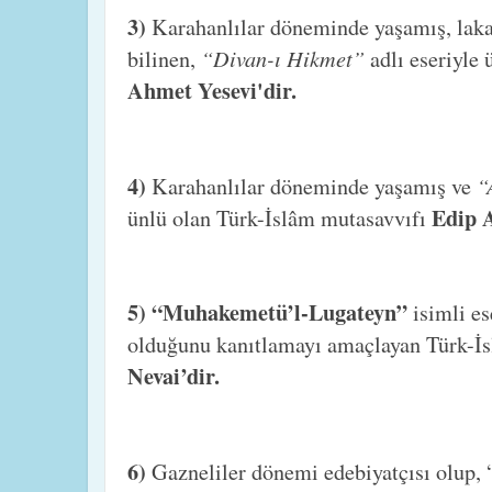
3)
Karahanlılar döneminde yaşamış, lak
“Divan-ı Hikmet”
bilinen,
adlı eseriyle
Ahmet Yesevi'dir.
4)
“
Karahanlılar döneminde yaşamış ve
Edip 
ünlü olan Türk-İslâm mutasavvıfı
5) “Muhakemetü’l-Lugateyn”
isimli e
olduğunu kanıtlamayı amaçlayan Türk-İs
Nevai’dir.
6)
Gazneliler dönemi edebiyatçısı olup, 