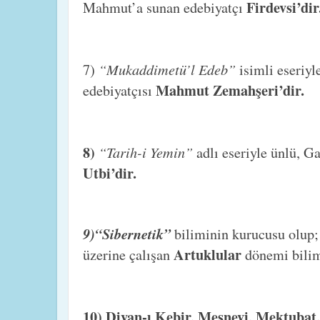
Firdevsi’dir
Mahmut’a sunan edebiyatçı
“Mukaddimetü’l Edeb”
7)
isimli eseriy
Mahmut Zemahşeri’dir.
edebiyatçısı
8)
“Tarih-i Yemin”
adlı eseriyle ünlü, G
Utbi’dir.
9)“Sibernetik”
biliminin kurucusu olup;
Artuklular
üzerine çalışan
dönemi bili
10) Divan-ı Kebir, Mesnevi, Mektubat