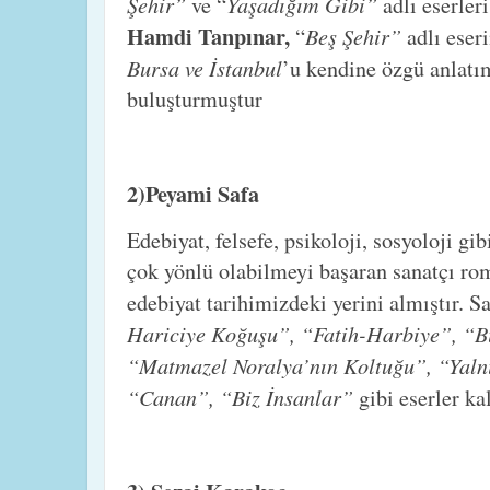
Şehir”
Yaşadığım Gibi”
ve “
adlı eserler
Hamdi Tanpınar,
Beş Şehir”
“
adlı eser
Bursa ve İstanbul
’u kendine özgü anlatı
buluşturmuştur
2)Peyami Safa
Edebiyat, felsefe, psikoloji, sosyoloji gi
çok yönlü olabilmeyi başaran sanatçı rom
edebiyat tarihimizdeki yerini almıştır. 
Hariciye Koğuşu”, “Fatih-Harbiye”, “B
“Matmazel Noralya’nın Koltuğu”, “Yalnı
“Canan”, “Biz İnsanlar”
gibi eserler ka