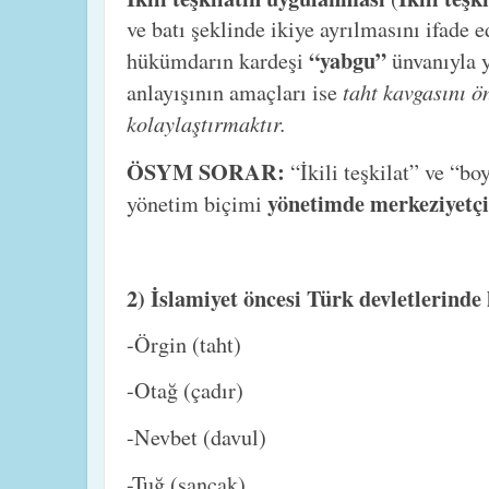
ve batı şeklinde ikiye ayrılmasını ifade 
“yabgu”
hükümdarın kardeşi
ünvanıyla yö
taht kavgasını ö
anlayışının amaçları ise
kolaylaştırmaktır.
ÖSYM SORAR:
“İkili teşkilat” ve “b
yönetimde merkeziyetçi
yönetim biçimi
2) İslamiyet öncesi Türk devletlerind
-Örgin (taht)
-Otağ (çadır)
-Nevbet (davul)
-Tuğ (sancak)