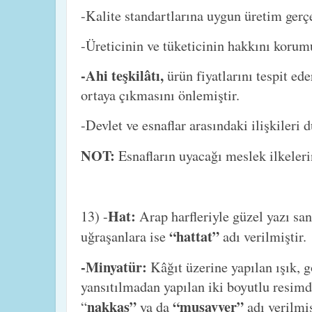
-Kalite standartlarına uygun üretim gerçe
-Üreticinin ve tüketicinin hakkını korum
-Ahi teşkilâtı,
ürün fiyatlarını tespit e
ortaya çıkmasını önlemiştir.
-Devlet ve esnaflar arasındaki ilişkileri 
NOT:
Esnafların uyacağı meslek ilkeler
Hat:
13) -
Arap harfleriyle güzel yazı san
“hattat”
uğraşanlara ise
adı verilmiştir.
-Minyatür:
Kâğıt üzerine yapılan ışık, 
yansıtılmadan yapılan iki boyutlu resimd
nakkaş”
“musavver”
“
ya da
adı verilmiş