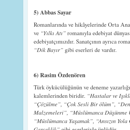
5) Abbas Sayar
Romanlarında ve hikâyelerinde Orta Ana
“Yılkı Atı”
ve
romanıyla edebiyat dünyas
edebiyatçımızdır. Sanatçının ayrıca rom
“Dik Bayır”
gibi eserleri de vardır.
6) Rasim Özdenören
Türk öykücülüğünün ve deneme yazarlığı
“Hastalar ve Işık
kalemlerinden biridir.
“Çözülme”, “Çok Sesli Bir ölüm”, “Den
Malzemeleri”, “Müslümanca Düşünme 
“Müslümanca Yaşamak”, “Ansızın Yola Ç
Gerçeklik”
gibi eserleriyle ünlüdür.