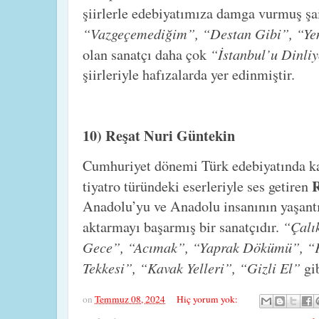
şiirlerle edebiyatımıza damga vurmuş şa
“Vazgeçemediğim”, “Destan Gibi”, “Ye
“İstanbul’u Dinl
olan sanatçı daha çok
şiirleriyle hafızalarda yer edinmiştir.
10) Reşat Nuri Güntekin
Cumhuriyet dönemi Türk edebiyatında ka
R
tiyatro türündeki eserleriyle ses getiren
Anadolu’yu ve Anadolu insanının yaşantıs
“Çalı
aktarmayı başarmış bir sanatçıdır.
Gece”, “Acımak”, “Yaprak Dökümü”, “Kı
Tekkesi”, “Kavak Yelleri”, “Gizli El”
gi
on
Temmuz 08, 2024
Hiç yorum yok: