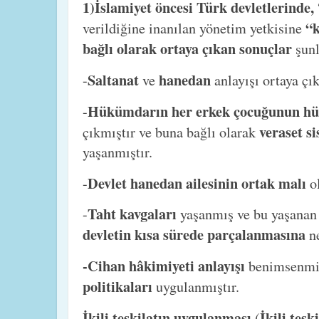
1)İslamiyet öncesi Türk devletlerinde,
“
verildiğine inanılan yönetim yetkisine
bağlı olarak ortaya çıkan sonuçlar
şunl
Saltanat
hanedan
-
ve
anlayışı ortaya çık
Hükümdarın her erkek çocuğunun h
-
veraset si
çıkmıştır ve buna bağlı olarak
yaşanmıştır.
Devlet hanedan ailesinin ortak malı
-
o
Taht kavgaları
-
yaşanmış ve bu yaşanan k
devletin kısa sürede parçalanmasına
n
-Cihan hâkimiyeti anlayışı
benimsenmiş
politikaları
uygulanmıştır.
İkili teşkilatın uygulanması
İkili teşk
(