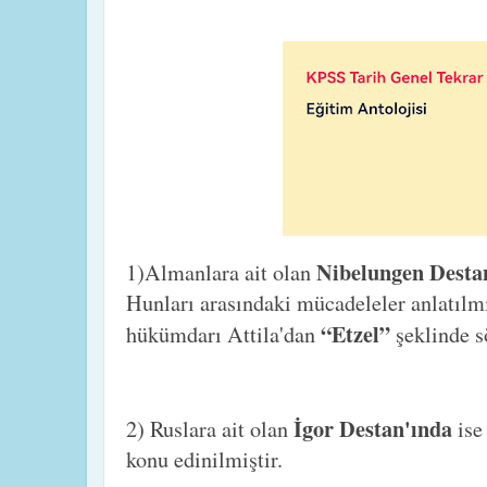
Nibelungen Desta
1)Almanlara ait olan
Hunları arasındaki mücadeleler anlatıl
“Etzel”
hükümdarı Attila'dan
şeklinde s
İgor Destan'ında
2) Ruslara ait olan
ise
konu edinilmiştir.