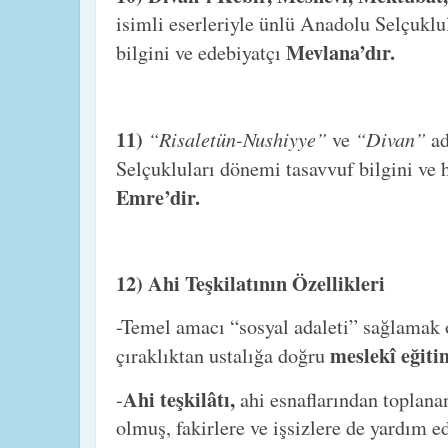
isimli eserleriyle ünlü Anadolu Selçukl
Mevlana’dır.
bilgini ve edebiyatçı
11)
“Risaletün-Nushiyye”
“Divan”
ve
ad
Selçukluları dönemi tasavvuf bilgini ve 
Emre’dir.
12) Ahi Teşkilatının Özellikleri
-Temel amacı “sosyal adaleti” sağlamak
meslekî eğit
çıraklıktan ustalığa doğru
Ahi teşkilâtı,
-
ahi esnaflarından toplanan
olmuş, fakirlere ve işsizlere de yardım ed