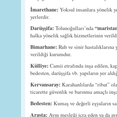
İmarethane:
Yoksul insanlara yönelik y
yerlerdir.
Darüşşifa:
“marista
Tolunoğulları’nda
halka yönelik sağlık hizmetlerinin verild
Bimarhane:
Ruh ve sinir hastalıklarına 
verildiği kurumdur.
Külliye:
Camii etrafında inşa edilen, k
bedesten, darüşşifa vb. yapıların yer aldı
Kervansaray:
Karahanlılarda “ribat” ola
ticarette güvenlik ve barınma amaçlı inşa
Bedesten:
Kumaş ve değerli eşyaların sat
Arasta:
Aynı mesleği icra eden ya da ay