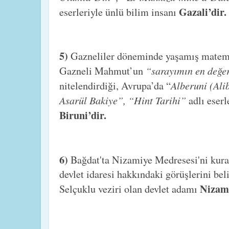
Gazali’dir.
eserleriyle ünlü bilim insanı
5)
Gazneliler döneminde yaşamış matemat
“sarayımın en değer
Gazneli Mahmut’un
Alberuni (Al
nitelendirdiği, Avrupa’da “
Asarül Bakiye”, “Hint Tarihi”
adlı eser
Biruni’dir.
6)
Bağdat'ta Nizamiye Medresesi'ni kur
devlet idaresi hakkındaki görüşlerini be
Nizam
Selçuklu veziri olan devlet adamı