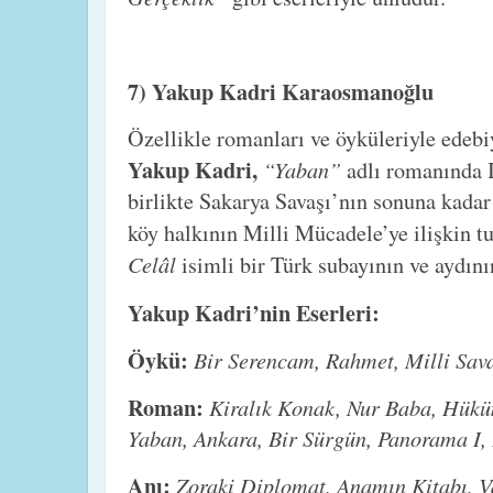
7) Yakup Kadri Karaosmanoğlu
Özellikle romanları ve öyküleriyle edebi
Yakup Kadri,
“Yaban”
adlı romanında I
birlikte Sakarya Savaşı’nın sonuna kada
köy halkının Milli Mücadele’ye ilişkin tu
Celâl
isimli bir Türk subayının ve aydını
Yakup Kadri’nin Eserleri:
Öykü:
Bir Serencam, Rahmet, Milli Sav
Roman:
Kiralık Konak, Nur Baba, Hük
Yaban, Ankara, Bir Sürgün, Panorama I,
Anı:
Zoraki Diplomat, Anamın Kitabı, Va