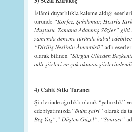
3) Sezai Karakoç
İslâmî duyarlılıkla kaleme aldığı eserleri
“Körfez, Şahdamar, Hızırla Kırk
türünde
Muştusu, Zamana Adanmış Sözler” gibi e
zamanda deneme türünde kabul edebilec
“Diriliş Neslinin Âmentüsü”
adlı eserle
“Sürgün Ülkeden Başkent
olarak bilinen
adlı şiirleri en çok okunan şiirlerindendi
4) Cahit Sıtkı Tarancı
Şiirlerinde ağırlıklı olarak “yalnızlık” v
ölüm şairi”
edebiyatımızda “
olarak da t
Beş Yaş”,” Düşten Güzel”, “Sonrası”
ad