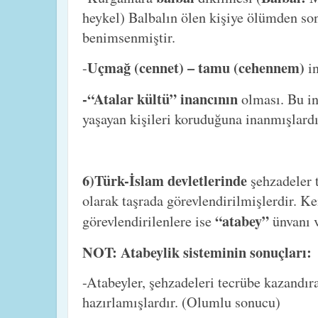
heykel) Balbalın ölen kişiye ölümden so
benimsenmiştir.
Uçmağ (cennet) – tamu (cehennem)
-
i
-“Atalar kültü” inancının
olması. Bu in
yaşayan kişileri koruduğuna inanmışlardı
6)Türk-İslam devletlerinde
şehzadeler 
olarak taşrada görevlendirilmişlerdir. Ke
“atabey”
görevlendirilenlere ise
ünvanı v
NOT: Atabeylik sisteminin sonuçları:
-Atabeyler, şehzadeleri tecrübe kazandı
hazırlamışlardır. (Olumlu sonucu)