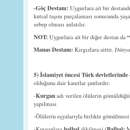
-Göç Destanı:
Uygurlara ait bir destand
kutsal taşını parçalaması sonucunda yaş
sebep olması anlatılır.
NOT:
“
Uygurlara ait bir diğer destan da
Manas Destanı:
Dünyan
Kırgızlara aittir.
5) İslamiyet öncesi Türk devletlerinde
olduğuna dair kanıtlar şunlardır:
Kurgan
-
adı verilen ölülerin gömüldüğü
yapılması
-Ölülerin eşyalarıyla birlikte gömülmesi
balbal
Balbal:
-Kurganlara
dikilmesi (
Me