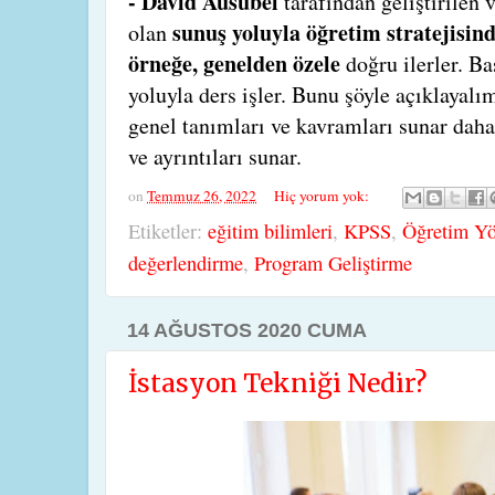
- David Ausubel
tarafından geliştirilen 
sunuş yoluyla öğretim stratejisin
olan
örneğe, genelden özele
doğru ilerler. B
yoluyla ders işler. Bunu şöyle açıklayal
genel tanımları ve kavramları sunar daha 
ve ayrıntıları sunar.
on
Temmuz 26, 2022
Hiç yorum yok:
Etiketler:
eğitim bilimleri
,
KPSS
,
Öğretim Yö
değerlendirme
,
Program Geliştirme
14 AĞUSTOS 2020 CUMA
İstasyon Tekniği Nedir?