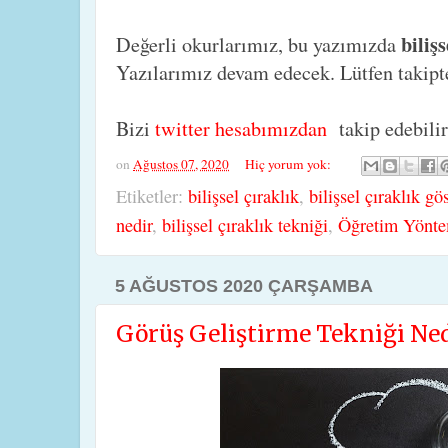
biliş
Değerli okurlarımız, bu yazımızda
Yazılarımız devam edecek. Lütfen takipte
Bizi
twitter hesabımızdan
takip edebilir
on
Ağustos 07, 2020
Hiç yorum yok:
Etiketler:
bilişsel çıraklık
,
bilişsel çıraklık gö
nedir
,
bilişsel çıraklık tekniği
,
Öğretim Yönte
5 AĞUSTOS 2020 ÇARŞAMBA
Görüş Geliştirme Tekniği Ned