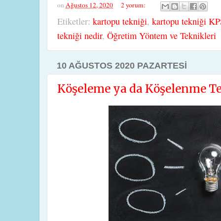
on
Ağustos 12, 2020
2 yorum:
Etiketler:
kartopu tekniği
,
kartopu tekniği K
tekniği nedir
,
Öğretim Yöntem ve Teknikleri
10 AĞUSTOS 2020 PAZARTESI
Köşeleme ya da Köşelenme Te