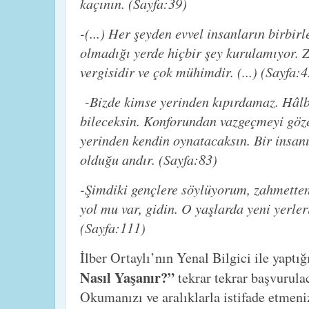
kaçının. (Sayfa:39)
-(...) Her şeyden evvel insanların birbir
olmadığı yerde hiçbir şey kurulamıyor. Z
vergisidir ve çok mühimdir. (...) (Sayfa:4
-Bizde kimse yerinden kıpırdamaz. Hâlb
bileceksin. Konforundan vazgeçmeyi göz
yerinden kendin oynatacaksın. Bir insanın
olduğu andır. (Sayfa:83)
-Şimdiki gençlere söylüyorum, zahmetten
yol mu var, gidin. O yaşlarda yeni yerle
(Sayfa:111)
İlber Ortaylı’nın Yenal Bilgici ile yaptı
Nasıl Yaşanır?”
tekrar tekrar başvurulaca
Okumanızı ve aralıklarla istifade etmeniz