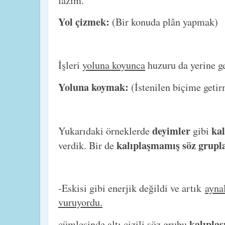
lazım.
Yol çizmek:
(Bir konuda plân yapmak)
İşleri
yoluna koyunca
huzuru da yerine ge
Yoluna koymak:
(İstenilen biçime geti
deyimler
kal
Yukarıdaki örneklerde
gibi
kalıplaşmamış söz grupl
verdik. Bir de
-Eskisi gibi enerjik değildi ve artık
ayna
vuruyordu.
kalıpla
cümlesinde altı çizili söz grubu