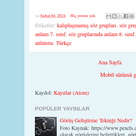
on
Şubat 04, 2024
Hiç yorum yok:
Etiketler:
kalıplaşmamış söz grupları
,
söz gru
anlam 7. sınıf
,
söz gruplarında anlam 8. sınıf
anlatımı
,
Türkçe
Ana Sayfa
Mobil sürümü g
Kaydol:
Kayıtlar (Atom)
POPÜLER YAYINLAR
Görüş Geliştirme Tekniği Nedir?
Foto Kaynak: https://www.pexels.c
olarak görüşlerini belirttikleri, gör