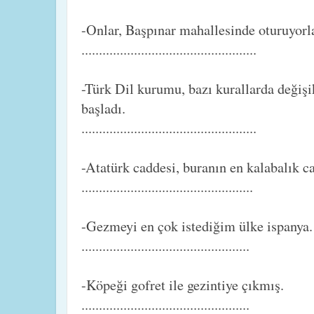
-Onlar, Başpınar mahallesinde oturuyor
..................................................
-Türk Dil kurumu, bazı kurallarda değiş
başladı.
..................................................
-Atatürk caddesi, buranın en kalabalık c
.................................................
-Gezmeyi en çok istediğim ülke ispanya
................................................
-Köpeği gofret ile gezintiye çıkmış.
................................................