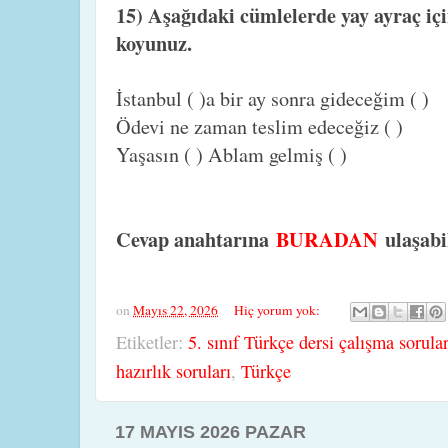
15) Aşağıdaki cümlelerde yay ayraç iç
koyunuz.
İstanbul ( )a bir ay sonra gideceğim ( )
Ödevi ne zaman teslim edeceğiz ( )
Yaşasın ( ) Ablam gelmiş ( )
Cevap anahtarına
BURADAN
ulaşabi
on
Mayıs 22, 2026
Hiç yorum yok:
Etiketler:
5. sınıf Türkçe dersi çalışma sorular
hazırlık soruları
,
Türkçe
17 MAYIS 2026 PAZAR