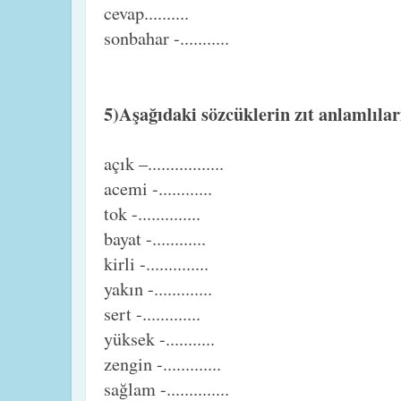
cevap..........
sonbahar -...........
5)Aşağıdaki sözcüklerin zıt anlamlılar
açık –.................
acemi -............
tok -..............
bayat -............
kirli -..............
yakın -.............
sert -.............
yüksek -...........
zengin -.............
sağlam -..............