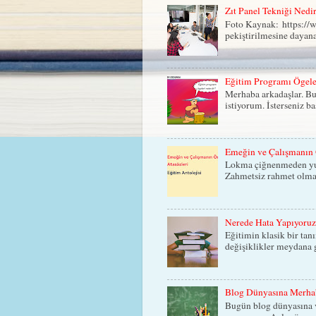
Zıt Panel Tekniği Nedi
Foto Kaynak: https://ww
pekiştirilmesine dayana
Eğitim Programı Ögele
Merhaba arkadaşlar. Bu
istiyorum. İsterseniz b
Emeğin ve Çalışmanın 
Lokma çiğnenmeden yutu
Zahmetsiz rahmet olmaz
Nerede Hata Yapıyoru
Eğitimin klasik bir tan
değişiklikler meydana g
Blog Dünyasına Merha
Bugün blog dünyasına v