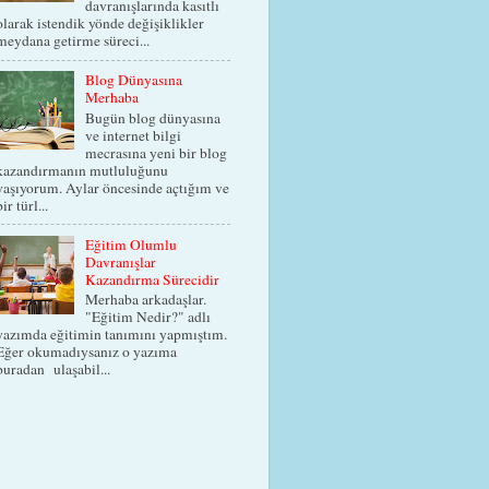
davranışlarında kasıtlı
olarak istendik yönde değişiklikler
meydana getirme süreci...
Blog Dünyasına
Merhaba
Bugün blog dünyasına
ve internet bilgi
mecrasına yeni bir blog
kazandırmanın mutluluğunu
yaşıyorum. Aylar öncesinde açtığım ve
bir türl...
Eğitim Olumlu
Davranışlar
Kazandırma Sürecidir
Merhaba arkadaşlar.
"Eğitim Nedir?" adlı
yazımda eğitimin tanımını yapmıştım.
Eğer okumadıysanız o yazıma
buradan ulaşabil...