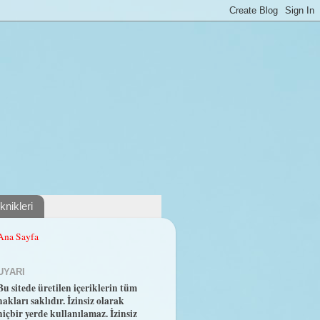
nikleri
Ana Sayfa
UYARI
Bu sitede üretilen içeriklerin tüm
hakları saklıdır. İzinsiz olarak
hiçbir yerde kullanılamaz. İzinsiz