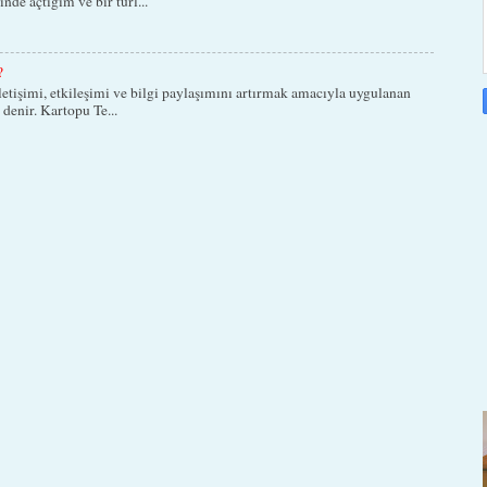
nde açtığım ve bir türl...
?
letişimi, etkileşimi ve bilgi paylaşımını artırmak amacıyla uygulanan
 denir. Kartopu Te...