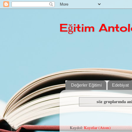
Eğitim Antolo
Değerler Eğitimi
Edebiyat
söz gruplarında a
Kaydol:
Kayıtlar (Atom)