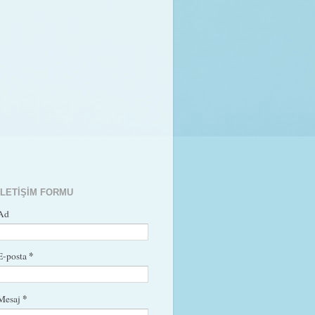
İLETIŞIM FORMU
Ad
*
E-posta
*
Mesaj