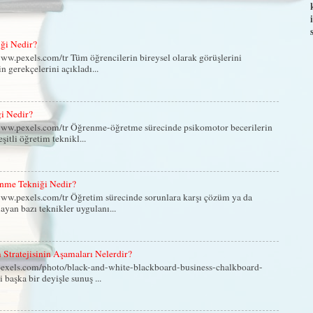
iği Nedir?
ww.pexels.com/tr Tüm öğrencilerin bireysel olarak görüşlerini
in gerekçelerini açıkladı...
ği Nedir?
www.pexels.com/tr Öğrenme-öğretme sürecinde psikomotor becerilerin
eşitli öğretim teknikl...
nme Tekniği Nedir?
ww.pexels.com/tr Öğretim sürecinde sorunlara karşı çözüm ya da
yan bazı teknikler uygulanı...
Stratejisinin Aşamaları Nelerdir?
exels.com/photo/black-and-white-blackboard-business-chalkboard-
 başka bir deyişle sunuş ...