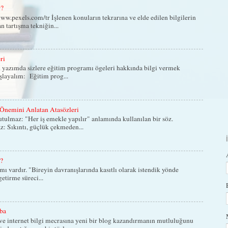
r?
w.pexels.com/tr İşlenen konuların tekrarına ve elde edilen bilgilerin
n tartışma tekniğin...
ri
 yazımda sizlere eğitim programı ögeleri hakkında bilgi vermek
aşlayalım: Eğitim prog...
Önemini Anlatan Atasözleri
lmaz: "Her iş emekle yapılır" anlamında kullanılan bir söz.
: Sıkıntı, güçlük çekmeden...
z?
ımı vardır. "Bireyin davranışlarında kasıtlı olarak istendik yönde
etirme süreci...
ba
e internet bilgi mecrasına yeni bir blog kazandırmanın mutluluğunu