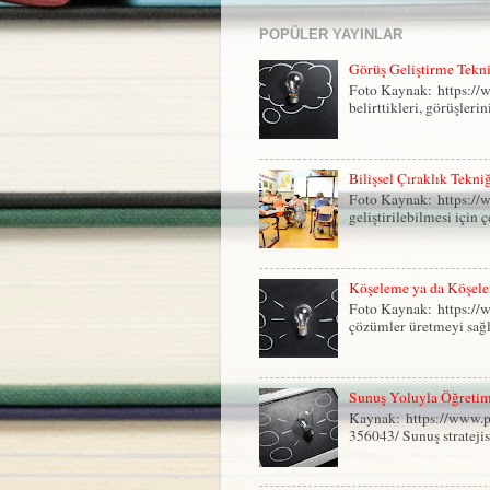
POPÜLER YAYINLAR
Görüş Geliştirme Tekn
Foto Kaynak: https://w
belirttikleri, görüşlerin
Bilişsel Çıraklık Tekni
Foto Kaynak: https://
geliştirilebilmesi için ç
Köşeleme ya da Köşele
Foto Kaynak: https://w
çözümler üretmeyi sağla
Sunuş Yoluyla Öğretim 
Kaynak: https://www.p
356043/ Sunuş stratejisi