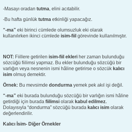
-Masayı oradan
tutma
, elini acıtabilir.
-Bu hafta günlük
tutma
etkinliği yapacağız.
“-ma”
eki birinci cümlede olumsuzluk eki olarak
kullanılırken ikinci cümlede
isim-fiil
görevinde kullanılmıştır.
NOT:
Fiillere getirilen
isim-fiil ekleri
her zaman bulunduğu
sözcüğü fiilimsi yapmaz. Bu ekler bulunduğu sözcüğü bir
varlığın veya nesnenin ismi hâline getirirse o sözcük
kalıcı
isim
olmuş demektir.
Örnek:
Bu mevsimde
dondurma
yemek pek akıl işi değil.
“-ma”
eki burada bulunduğu sözcüğü bir varlığın ismi hâline
getirdiği için burada
fiilimsi
olarak
kabul edilmez.
Dolayısıyla “dondurma” sözcüğü burada
kalıcı isim
olarak
değerlendirilir.
Kalıcı İsim- Diğer Örnekler