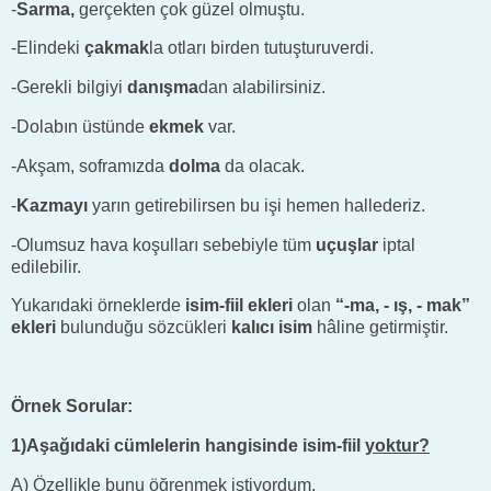
-
Sarma,
gerçekten çok güzel olmuştu.
-Elindeki
çakmak
la otları birden tutuşturuverdi.
-Gerekli bilgiyi
danışma
dan alabilirsiniz.
-Dolabın üstünde
ekmek
var.
-Akşam, soframızda
dolma
da olacak.
-
Kazmayı
yarın getirebilirsen bu işi hemen hallederiz.
-Olumsuz hava koşulları sebebiyle tüm
uçuşlar
iptal
edilebilir.
Yukarıdaki örneklerde
isim-fiil ekleri
olan
“-ma, - ış, - mak”
ekleri
bulunduğu sözcükleri
kalıcı isim
hâline getirmiştir.
Örnek Sorular:
1)Aşağıdaki cümlelerin hangisinde isim-fiil
yoktur?
A) Özellikle bunu öğrenmek istiyordum.