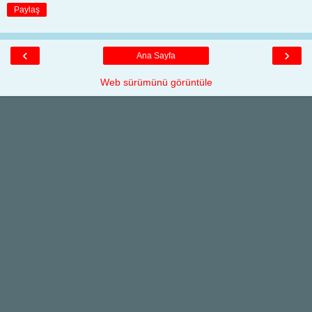
Paylaş
‹
›
Ana Sayfa
Web sürümünü görüntüle