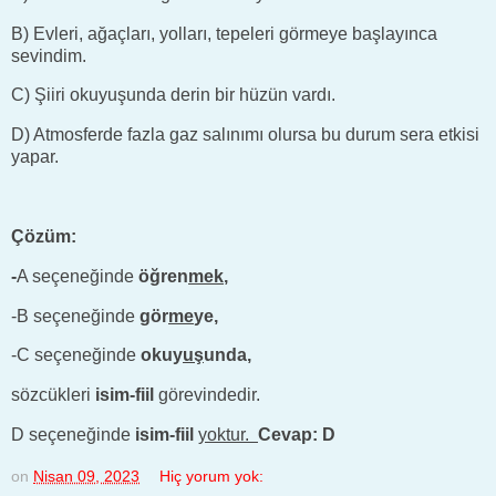
B) Evleri, ağaçları, yolları, tepeleri görmeye başlayınca
sevindim.
C) Şiiri okuyuşunda derin bir hüzün vardı.
D) Atmosferde fazla gaz salınımı olursa bu durum sera etkisi
yapar.
Çözüm:
-
A seçeneğinde
öğren
mek
,
-B seçeneğinde
gör
me
ye,
-C seçeneğinde
okuy
uş
unda,
sözcükleri
isim-fiil
görevindedir.
D seçeneğinde
isim-fiil
yoktur.
Cevap: D
on
Nisan 09, 2023
Hiç yorum yok: