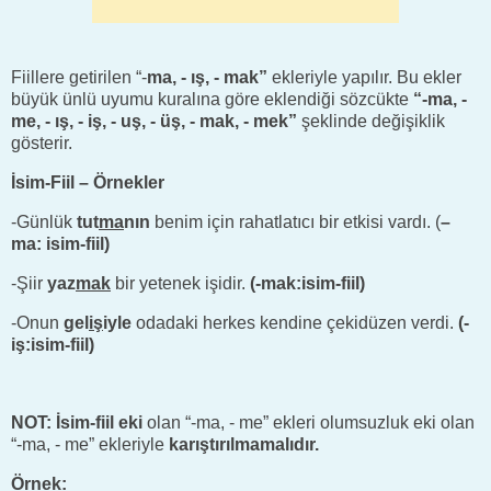
Fiillere getirilen “-
ma, - ış, - mak”
ekleriyle yapılır. Bu ekler
büyük ünlü uyumu kuralına göre eklendiği sözcükte
“-ma, -
me, - ış, - iş, - uş, - üş, - mak, - mek”
şeklinde değişiklik
gösterir.
İsim-Fiil – Örnekler
-Günlük
tut
ma
nın
benim için rahatlatıcı bir etkisi vardı. (
–
ma: isim-fiil)
-Şiir
yaz
mak
bir yetenek işidir.
(-mak:isim-fiil)
-Onun
gel
iş
iyle
odadaki herkes kendine çekidüzen verdi.
(-
iş:isim-fiil)
NOT: İsim-fiil eki
olan “-ma, - me” ekleri olumsuzluk eki olan
“-ma, - me” ekleriyle
karıştırılmamalıdır.
Örnek: