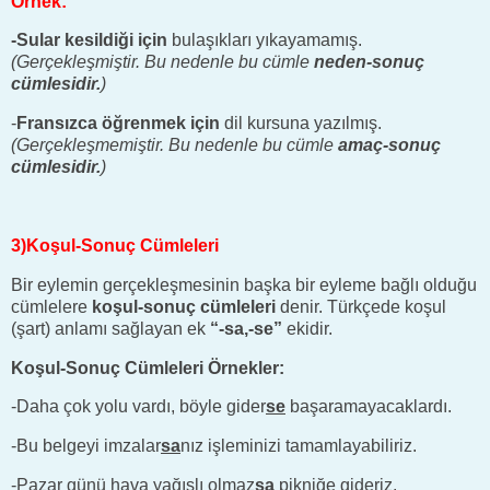
Örnek:
-Sular kesildiği için
bulaşıkları yıkayamamış.
(Gerçekleşmiştir. Bu nedenle bu cümle
neden-sonuç
cümlesidir.
)
-
Fransızca öğrenmek için
dil kursuna yazılmış.
(Gerçekleşmemiştir. Bu nedenle bu cümle
amaç-sonuç
cümlesidir.
)
3)Koşul-Sonuç Cümleleri
Bir eylemin gerçekleşmesinin başka bir eyleme bağlı olduğu
cümlelere
koşul-sonuç cümleleri
denir. Türkçede koşul
(şart) anlamı sağlayan ek
“-sa,-se”
ekidir.
Koşul-Sonuç Cümleleri Örnekler:
-Daha çok yolu vardı, böyle gider
se
başaramayacaklardı.
-Bu belgeyi imzalar
sa
nız işleminizi tamamlayabiliriz.
-Pazar günü hava yağışlı olmaz
sa
pikniğe gideriz.