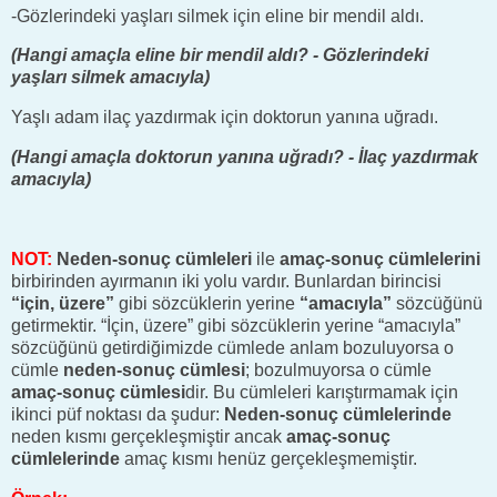
-Gözlerindeki yaşları silmek için eline bir mendil aldı.
(Hangi amaçla eline bir mendil aldı? - Gözlerindeki
yaşları silmek amacıyla)
Yaşlı adam ilaç yazdırmak için doktorun yanına uğradı.
(Hangi amaçla doktorun yanına uğradı? - İlaç yazdırmak
amacıyla)
NOT:
Neden-sonuç cümleleri
ile
amaç-sonuç cümlelerini
birbirinden ayırmanın iki yolu vardır. Bunlardan birincisi
“için, üzere”
gibi sözcüklerin yerine
“amacıyla”
sözcüğünü
getirmektir. “İçin, üzere” gibi sözcüklerin yerine “amacıyla”
sözcüğünü getirdiğimizde cümlede anlam bozuluyorsa o
cümle
neden-sonuç cümlesi
; bozulmuyorsa o cümle
amaç-sonuç cümlesi
dir. Bu cümleleri karıştırmamak için
ikinci püf noktası da şudur:
Neden-sonuç cümlelerinde
neden kısmı gerçekleşmiştir ancak
amaç-sonuç
cümlelerinde
amaç kısmı henüz gerçekleşmemiştir.