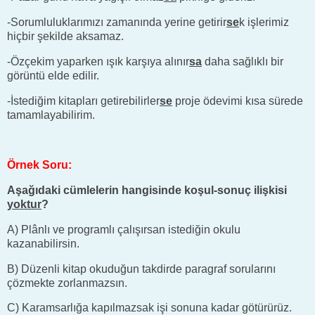
-Sorumluluklarımızı zamanında yerine getirir
se
k işlerimiz
hiçbir şekilde aksamaz.
-Özçekim yaparken ışık karşıya alınır
sa
daha sağlıklı bir
görüntü elde edilir.
-İstediğim kitapları getirebilirler
se
proje ödevimi kısa sürede
tamamlayabilirim.
Örnek Soru:
Aşağıdaki cümlelerin hangisinde koşul-sonuç ilişkisi
yoktur
?
A) Plânlı ve programlı çalışırsan istediğin okulu
kazanabilirsin.
B) Düzenli kitap okuduğun takdirde paragraf sorularını
çözmekte zorlanmazsın.
C) Karamsarlığa kapılmazsak işi sonuna kadar götürürüz.