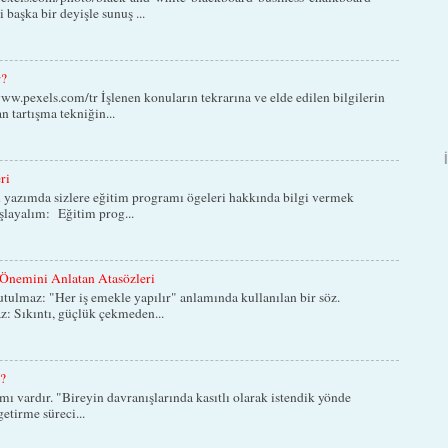
 başka bir deyişle sunuş ...
r?
w.pexels.com/tr İşlenen konuların tekrarına ve elde edilen bilgilerin
n tartışma tekniğin...
ri
 yazımda sizlere eğitim programı ögeleri hakkında bilgi vermek
aşlayalım: Eğitim prog...
Önemini Anlatan Atasözleri
lmaz: "Her iş emekle yapılır" anlamında kullanılan bir söz.
: Sıkıntı, güçlük çekmeden...
z?
ımı vardır. "Bireyin davranışlarında kasıtlı olarak istendik yönde
etirme süreci...