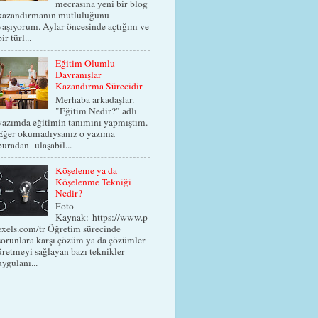
mecrasına yeni bir blog
kazandırmanın mutluluğunu
yaşıyorum. Aylar öncesinde açtığım ve
bir türl...
Eğitim Olumlu
Davranışlar
Kazandırma Sürecidir
Merhaba arkadaşlar.
"Eğitim Nedir?" adlı
yazımda eğitimin tanımını yapmıştım.
Eğer okumadıysanız o yazıma
buradan ulaşabil...
Köşeleme ya da
Köşelenme Tekniği
Nedir?
Foto
Kaynak: https://www.p
exels.com/tr Öğretim sürecinde
sorunlara karşı çözüm ya da çözümler
üretmeyi sağlayan bazı teknikler
uygulanı...