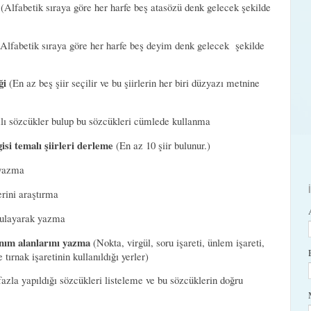
(Alfabetik sıraya göre her harfe beş atasözü denk gelecek şekilde
Alfabetik sıraya göre her harfe beş deyim denk gelecek şekilde
ği
(En az beş şiir seçilir ve bu şiirlerin her biri düzyazı metnine
lı sözcükler bulup bu sözcükleri cümlede kullanma
isi temalı şiirleri derleme
(En az 10 şiir bulunur.)
r yazma
erini araştırma
rgulayarak yazma
anım alanlarını yazma
(Nokta, virgül, soru işareti, ünlem işareti,
 tırnak işaretinin kullanıldığı yerler)
azla yapıldığı sözcükleri listeleme ve bu sözcüklerin doğru