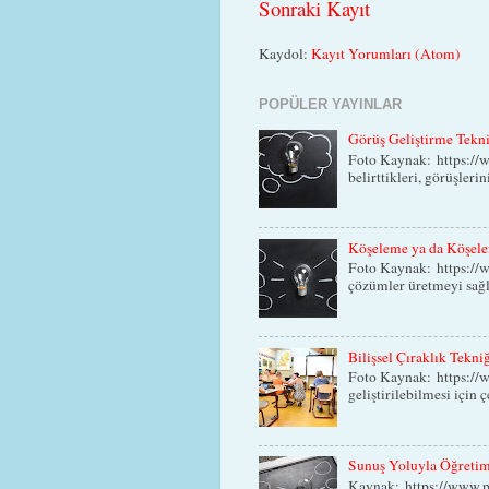
Sonraki Kayıt
Kaydol:
Kayıt Yorumları (Atom)
POPÜLER YAYINLAR
Görüş Geliştirme Tekn
Foto Kaynak: https://w
belirttikleri, görüşlerin
Köşeleme ya da Köşele
Foto Kaynak: https://w
çözümler üretmeyi sağla
Bilişsel Çıraklık Tekni
Foto Kaynak: https://
geliştirilebilmesi için ç
Sunuş Yoluyla Öğretim 
Kaynak: https://www.p