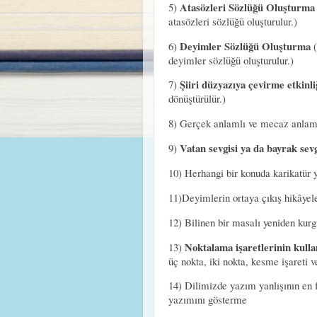
Atasözleri Sözlüğü Oluşturma
5)
atasözleri sözlüğü oluşturulur.)
Deyimler Sözlüğü Oluşturma
6)
(
deyimler sözlüğü oluşturulur.)
Şiiri düzyazıya çevirme etkinli
7)
dönüştürülür.)
8) Gerçek anlamlı ve mecaz anlam
Vatan sevgisi ya da bayrak sevg
9)
10) Herhangi bir konuda karikatü
11)Deyimlerin ortaya çıkış hikâyel
12) Bilinen bir masalı yeniden ku
Noktalama işaretlerinin kull
13)
üç nokta, iki nokta, kesme işareti ve
14) Dilimizde yazım yanlışının en f
yazımını gösterme