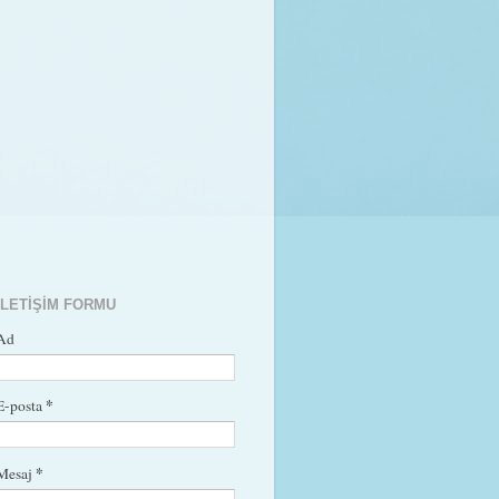
İLETIŞIM FORMU
Ad
*
E-posta
*
Mesaj