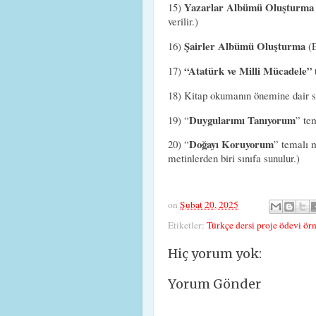
Yazarlar Albümü Oluşturma
15)
verilir.)
Şairler Albümü Oluşturma
16)
(E
“Atatürk ve Milli Mücadele”
17)
18) Kitap okumanın önemine dair s
Duygularımı Tanıyorum
19) “
” te
Doğayı Koruyorum
20) “
” temalı 
metinlerden biri sınıfa sunulur.)
on
Şubat 20, 2025
Etiketler:
Türkçe dersi proje ödevi örn
Hiç yorum yok:
Yorum Gönder