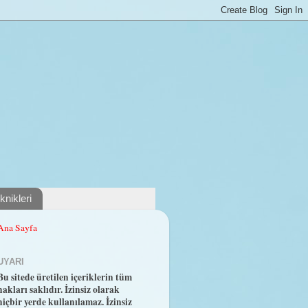
nikleri
Ana Sayfa
UYARI
Bu sitede üretilen içeriklerin tüm
hakları saklıdır. İzinsiz olarak
hiçbir yerde kullanılamaz. İzinsiz