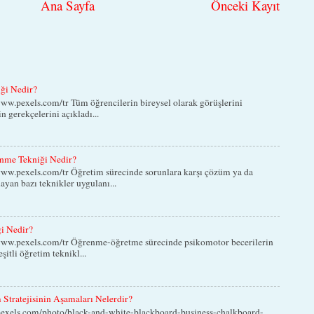
Ana Sayfa
Önceki Kayıt
iği Nedir?
ww.pexels.com/tr Tüm öğrencilerin bireysel olarak görüşlerini
in gerekçelerini açıkladı...
nme Tekniği Nedir?
ww.pexels.com/tr Öğretim sürecinde sorunlara karşı çözüm ya da
yan bazı teknikler uygulanı...
ği Nedir?
www.pexels.com/tr Öğrenme-öğretme sürecinde psikomotor becerilerin
eşitli öğretim teknikl...
Stratejisinin Aşamaları Nelerdir?
exels.com/photo/black-and-white-blackboard-business-chalkboard-