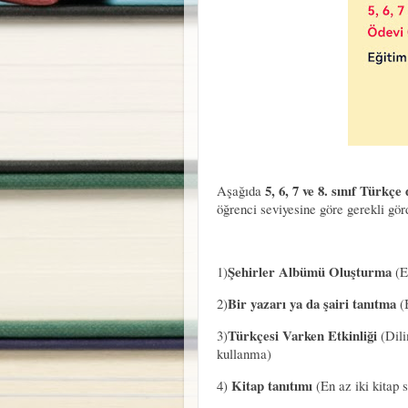
5, 6, 7 ve 8. sınıf Türkç
Aşağıda
öğrenci seviyesine göre gerekli gö
Şehirler Albümü Oluşturma
1)
(En
Bir yazarı ya da şairi tanıtma
2)
(B
Türkçesi Varken Etkinliği
3)
(Dili
kullanma)
Kitap tanıtımı
4)
(En az iki kitap s