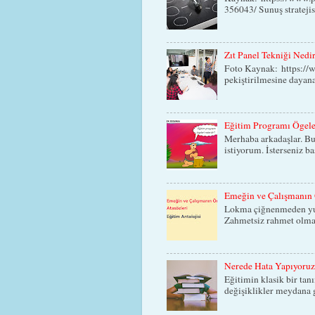
356043/ Sunuş stratejisi
Zıt Panel Tekniği Nedi
Foto Kaynak: https://ww
pekiştirilmesine dayana
Eğitim Programı Ögele
Merhaba arkadaşlar. Bu
istiyorum. İsterseniz b
Emeğin ve Çalışmanın 
Lokma çiğnenmeden yutu
Zahmetsiz rahmet olmaz
Nerede Hata Yapıyoru
Eğitimin klasik bir tan
değişiklikler meydana g