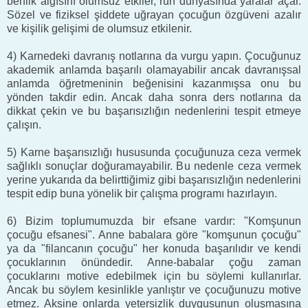
benlik algısını olumsuz etkiler, ruh dünyasında yaralar açar.
Sözel ve fiziksel şiddete uğrayan çocuğun özgüveni azalır
ve kişilik gelişimi de olumsuz etkilenir.
4) Karnedeki davranış notlarına da vurgu yapın. Çocuğunuz
akademik anlamda başarılı olamayabilir ancak davranışsal
anlamda öğretmeninin beğenisini kazanmışsa onu bu
yönden takdir edin. Ancak daha sonra ders notlarına da
dikkat çekin ve bu başarısızlığın nedenlerini tespit etmeye
çalışın.
5) Karne başarısızlığı hususunda çocuğunuza ceza vermek
sağlıklı sonuçlar doğuramayabilir. Bu nedenle ceza vermek
yerine yukarıda da belirttiğimiz gibi başarısızlığın nedenlerini
tespit edip buna yönelik bir çalışma programı hazırlayın.
6) Bizim toplumumuzda bir efsane vardır: "Komşunun
çocuğu efsanesi". Anne babalara göre "komşunun çocuğu"
ya da "filancanın çocuğu" her konuda başarılıdır ve kendi
çocuklarının önündedir. Anne-babalar çoğu zaman
çocuklarını motive edebilmek için bu söylemi kullanırlar.
Ancak bu söylem kesinlikle yanlıştır ve çocuğunuzu motive
etmez. Aksine onlarda yetersizlik duygusunun oluşmasına