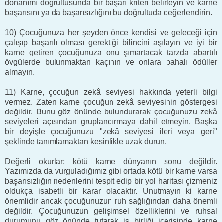
donanımı doğrultusunda bir başarı kriteri belirleyin ve karne
başarısını ya da başarısızlığını bu doğrultuda değerlendirin.
10) Çocuğunuza her şeyden önce kendisi ve geleceği için
çalışıp başarılı olması gerektiği bilincini aşılayın ve iyi bir
karne getiren çocuğunuza onu şımartacak tarzda abartılı
övgülerde bulunmaktan kaçının ve onlara pahalı ödüller
almayın.
11) Karne, çocuğun zekâ seviyesi hakkında yeterli bilgi
vermez. Zaten karne çocuğun zekâ seviyesinin göstergesi
değildir. Bunu göz önünde bulundurarak çocuğunuzu zekâ
seviyeleri açısından gruplandırmaya dahil etmeyin. Başka
bir deyişle çocuğunuzu "zekâ seviyesi ileri veya geri"
şeklinde tanımlamaktan kesinlikle uzak durun.
Değerli okurlar; kötü karne dünyanın sonu değildir.
Yazımızda da vurguladığımız gibi ortada kötü bir karne varsa
başarısızlığın nedenlerini tespit edip bir yol haritası çizmeniz
oldukça isabetli bir karar olacaktır. Unutmayın ki karne
önemlidir ancak çocuğunuzun ruh sağlığından daha önemli
değildir. Çocuğunuzun gelişimsel özelliklerini ve ruhsal
durumunu göz önünde tutarak iş birliği içerisinde karne