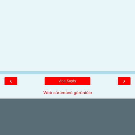
‹
›
Ana Sayfa
Web sürümünü görüntüle