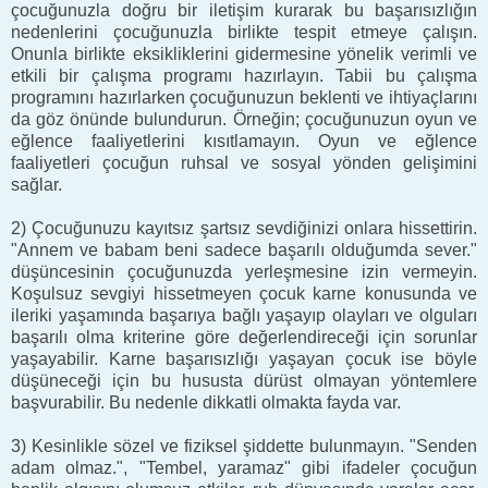
çocuğunuzla doğru bir iletişim kurarak bu başarısızlığın
nedenlerini çocuğunuzla birlikte tespit etmeye çalışın.
Onunla birlikte eksikliklerini gidermesine yönelik verimli ve
etkili bir çalışma programı hazırlayın. Tabii bu çalışma
programını hazırlarken çocuğunuzun beklenti ve ihtiyaçlarını
da göz önünde bulundurun. Örneğin; çocuğunuzun oyun ve
eğlence faaliyetlerini kısıtlamayın. Oyun ve eğlence
faaliyetleri çocuğun ruhsal ve sosyal yönden gelişimini
sağlar.
2) Çocuğunuzu kayıtsız şartsız sevdiğinizi onlara hissettirin.
"Annem ve babam beni sadece başarılı olduğumda sever."
düşüncesinin çocuğunuzda yerleşmesine izin vermeyin.
Koşulsuz sevgiyi hissetmeyen çocuk karne konusunda ve
ileriki yaşamında başarıya bağlı yaşayıp olayları ve olguları
başarılı olma kriterine göre değerlendireceği için sorunlar
yaşayabilir. Karne başarısızlığı yaşayan çocuk ise böyle
düşüneceği için bu hususta dürüst olmayan yöntemlere
başvurabilir. Bu nedenle dikkatli olmakta fayda var.
3) Kesinlikle sözel ve fiziksel şiddette bulunmayın. "Senden
adam olmaz.", "Tembel, yaramaz" gibi ifadeler çocuğun