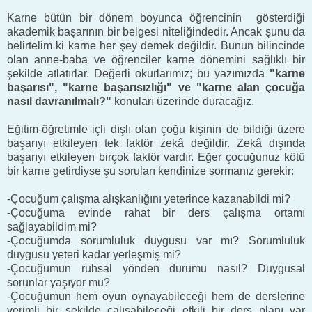
Karne bütün bir dönem boyunca
öğrencinin
gösterdiği
akademik başarının bir belgesi niteliğindedir. Ancak şunu da
belirtelim ki karne her şey demek değildir. Bunun bilincinde
olan anne-baba ve öğrenciler karne dönemini sağlıklı bir
şekilde atlatırlar. Değerli okurlarımız; bu yazımızda
"karne
başarısı", "karne başarısızlığı" ve "karne alan çocuğa
nasıl davranılmalı?"
konuları üzerinde duracağız.
Eğitim-öğretimle içli dışlı olan çoğu kişinin de bildiği üzere
başarıyı etkileyen tek faktör zekâ değildir. Zekâ dışında
başarıyı etkileyen birçok faktör vardır. Eğer çocuğunuz kötü
bir karne getirdiyse şu soruları kendinize sormanız gerekir:
-Çocuğum çalışma alışkanlığını yeterince kazanabildi mi?
-Çocuğuma evinde rahat bir ders çalışma ortamı
sağlayabildim mi?
-Çocuğumda sorumluluk duygusu var mı? Sorumluluk
duygusu yeteri kadar yerleşmiş mi?
-Çocuğumun ruhsal yönden durumu nasıl? Duygusal
sorunlar yaşıyor mu?
-Çocuğumun hem oyun oynayabileceği hem de derslerine
verimli bir şekilde çalışabileceği etkili bir ders planı var