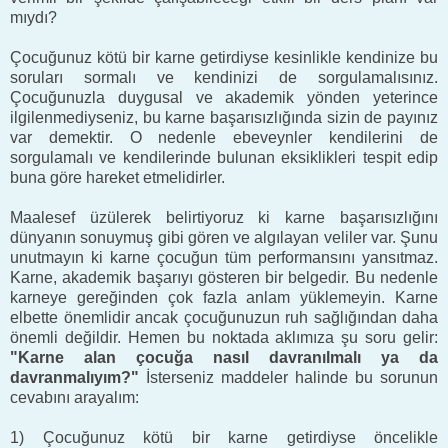
mıydı?
Çocuğunuz kötü bir karne getirdiyse kesinlikle kendinize bu
soruları sormalı ve kendinizi de sorgulamalısınız.
Çocuğunuzla duygusal ve akademik yönden yeterince
ilgilenmediyseniz, bu karne başarısızlığında sizin de payınız
var demektir. O nedenle ebeveynler kendilerini de
sorgulamalı ve kendilerinde bulunan eksiklikleri tespit edip
buna göre hareket etmelidirler.
Maalesef üzülerek belirtiyoruz ki karne başarısızlığını
dünyanın sonuymuş gibi gören ve algılayan veliler var. Şunu
unutmayın ki karne çocuğun tüm performansını yansıtmaz.
Karne, akademik başarıyı gösteren bir belgedir. Bu nedenle
karneye gereğinden çok fazla anlam yüklemeyin. Karne
elbette önemlidir ancak çocuğunuzun ruh sağlığından daha
önemli değildir. Hemen bu noktada aklımıza şu soru gelir:
"Karne alan çocuğa nasıl davranılmalı ya da
davranmalıyım?"
İsterseniz maddeler halinde bu sorunun
cevabını arayalım:
1) Çocuğunuz kötü bir karne getirdiyse öncelikle