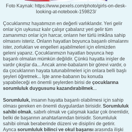
Foto Kaynak: https://www.pexels.com/photo/girls-on-desk-
looking-at-notebook-159823/
Çocuklarımız hayatımızın en değerli varlıklarıdır. Yeri gelir
onlar için uykusuz kalır çalışır çabalarız yeri gelir tüm
zamanımızı onlar için harcar, onların her türlü imkâna sahip
olmasını isteriz. Onların hayatları boyunca başarılı olmalarını
ister, zorlukları ve engelleri aşabilmeleri için elimizden
geleni yaparız. Çocuklarımızın hayatları boyunca hep
başarılı olmaları mümkün değildir. Çünkü hayatta inişler de
vardır çıkışlar da... Ancak anne-babaların bir görevi vardır, o
da çocuklarının hayata tutunabilmeleri için onlara belli başlı
şeyleri öğretmek... İşte anne-babanın bu konuda
yapabileceği en önemli şeylerden birisi de
çocuklarına
sorumluluk duygusunu kazandırabilmek
...
Sorumluluk,
insanın hayatta başarılı olabilmesi için sahip
olması gereken en önemli duygulardan birisidir.
Sorumluluk
sahibi olmak
, sabırlı olmak ve çalışmak kadar çok önemlidir,
belki de başarının anahtarlarından birisidir. Sorumluluk
sahibi olmak beraberinde düzeni ve disiplini de getirir.
Ayrıca
sorumluluk bilinci ve okul başarısı
arasında ilişki