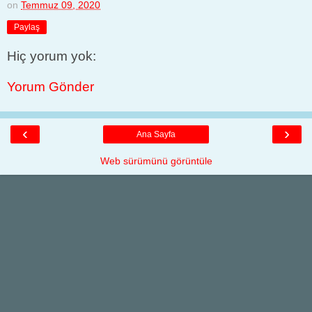
on
Temmuz 09, 2020
Paylaş
Hiç yorum yok:
Yorum Gönder
‹
›
Ana Sayfa
Web sürümünü görüntüle