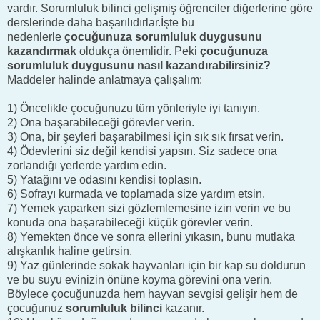
vardır. Sorumluluk bilinci gelişmiş öğrenciler diğerlerine göre
derslerinde daha başarılıdırlar.İşte bu
nedenlerle
çocuğunuza sorumluluk duygusunu
kazandırmak
oldukça önemlidir. Peki
çocuğunuza
sorumluluk duygusunu nasıl kazandırabilirsiniz?
Maddeler halinde anlatmaya çalışalım:
1) Öncelikle çocuğunuzu tüm yönleriyle iyi tanıyın.
2) Ona başarabileceği görevler verin.
3) Ona, bir şeyleri başarabilmesi için sık sık fırsat verin.
4) Ödevlerini siz değil kendisi yapsın. Siz sadece ona
zorlandığı yerlerde yardım edin.
5) Yatağını ve odasını kendisi toplasın.
6) Sofrayı kurmada ve toplamada size yardım etsin.
7) Yemek yaparken sizi gözlemlemesine izin verin ve bu
konuda ona başarabileceği küçük görevler verin.
8) Yemekten önce ve sonra ellerini yıkasın, bunu mutlaka
alışkanlık haline getirsin.
9) Yaz günlerinde sokak hayvanları için bir kap su doldurun
ve bu suyu evinizin önüne koyma görevini ona verin.
Böylece çocuğunuzda hem hayvan sevgisi gelişir hem de
çocuğunuz
sorumluluk bilinci
kazanır.