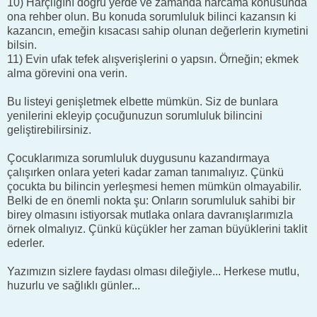
10) Harçlığını doğru yerde ve zamanda harcama konusunda
ona rehber olun. Bu konuda sorumluluk bilinci kazansın ki
kazancın, emeğin kısacası sahip olunan değerlerin kıymetini
bilsin.
11) Evin ufak tefek alışverişlerini o yapsın. Örneğin; ekmek
alma görevini ona verin.
Bu listeyi genişletmek elbette mümkün. Siz de bunlara
yenilerini ekleyip çocuğunuzun sorumluluk bilincini
geliştirebilirsiniz.
Çocuklarımıza sorumluluk duygusunu kazandırmaya
çalışırken onlara yeteri kadar zaman tanımalıyız. Çünkü
çocukta bu bilincin yerleşmesi hemen mümkün olmayabilir.
Belki de en önemli nokta şu: Onların sorumluluk sahibi bir
birey olmasını istiyorsak mutlaka onlara davranışlarımızla
örnek olmalıyız. Çünkü küçükler her zaman büyüklerini taklit
ederler.
Yazımızın sizlere faydası olması dileğiyle... Herkese mutlu,
huzurlu ve sağlıklı günler...