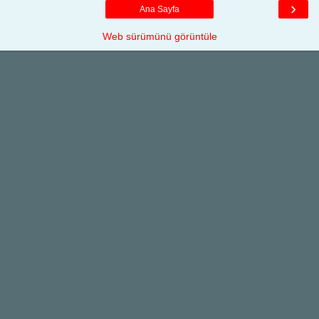
›
Ana Sayfa
Web sürümünü görüntüle