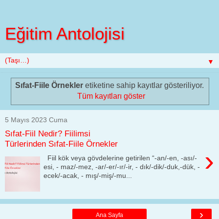
Eğitim Antolojisi
▼
Sıfat-Fiile Örnekler
etiketine sahip kayıtlar gösteriliyor.
Tüm kayıtları göster
5 Mayıs 2023 Cuma
Sıfat-Fiil Nedir? Fiilimsi
Türlerinden Sıfat-Fiile Örnekler
›
Fiil kök veya gövdelerine getirilen “-an/-en, -ası/-
esi, - maz/-mez, -ar/-er/-ır/-ir, - dık/-dik/-duk,-dük, -
ecek/-acak, - mış/-miş/-mu...
›
Ana Sayfa