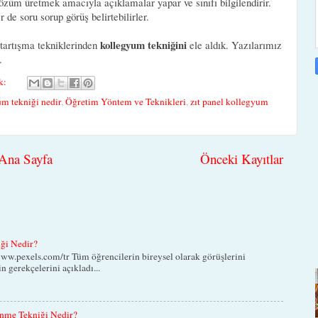
özüm üretmek amacıyla açıklamalar yapar ve sınıfı bilgilendirir.
 de soru sorup görüş belirtebilirler.
kollegyum tekniğini
tartışma tekniklerinden
ele aldık. Yazılarımız
.
k:
m tekniği nedir
,
Öğretim Yöntem ve Teknikleri
,
zıt panel kollegyum
Ana Sayfa
Önceki Kayıtlar
iği Nedir?
ww.pexels.com/tr Tüm öğrencilerin bireysel olarak görüşlerini
in gerekçelerini açıkladı...
nme Tekniği Nedir?