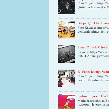
Foto Kaynak: https://w
çözümler üretmeyi sağla
Bilişsel Çıraklık Tekni
Foto Kaynak: https://
geliştirilebilmesi için ç
Sunuş Yoluyla Öğretim 
Kaynak: https://www.p
356043/ Sunuş stratejisi
Zıt Panel Tekniği Nedi
Foto Kaynak: https://ww
pekiştirilmesine dayana
Eğitim Programı Ögele
Merhaba arkadaşlar. Bu
istiyorum. İsterseniz b