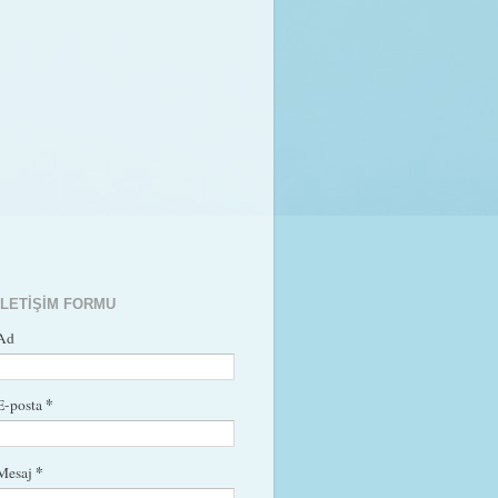
İLETIŞIM FORMU
Ad
*
E-posta
*
Mesaj