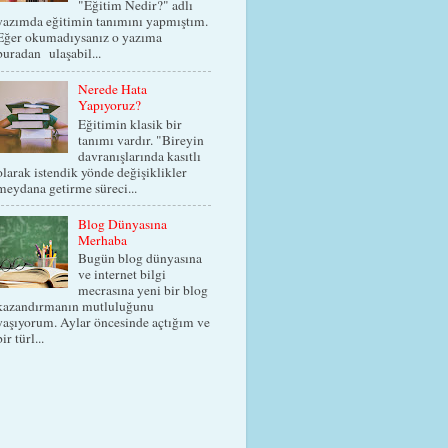
"Eğitim Nedir?" adlı
yazımda eğitimin tanımını yapmıştım.
Eğer okumadıysanız o yazıma
buradan ulaşabil...
Nerede Hata
Yapıyoruz?
Eğitimin klasik bir
tanımı vardır. "Bireyin
davranışlarında kasıtlı
olarak istendik yönde değişiklikler
meydana getirme süreci...
Blog Dünyasına
Merhaba
Bugün blog dünyasına
ve internet bilgi
mecrasına yeni bir blog
kazandırmanın mutluluğunu
yaşıyorum. Aylar öncesinde açtığım ve
bir türl...