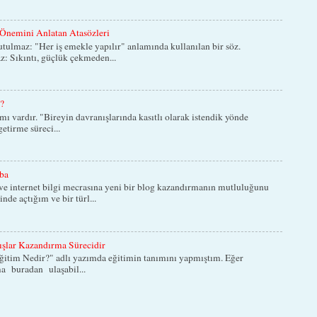
Önemini Anlatan Atasözleri
lmaz: "Her iş emekle yapılır" anlamında kullanılan bir söz.
: Sıkıntı, güçlük çekmeden...
z?
ımı vardır. "Bireyin davranışlarında kasıtlı olarak istendik yönde
etirme süreci...
ba
e internet bilgi mecrasına yeni bir blog kazandırmanın mutluluğunu
nde açtığım ve bir türl...
şlar Kazandırma Sürecidir
ğitim Nedir?" adlı yazımda eğitimin tanımını yapmıştım. Eğer
a buradan ulaşabil...