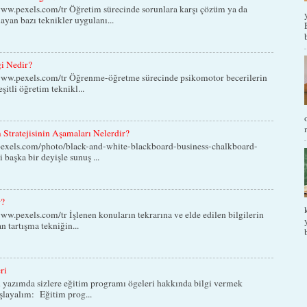
ww.pexels.com/tr Öğretim sürecinde sorunlara karşı çözüm ya da
yan bazı teknikler uygulanı...
ği Nedir?
www.pexels.com/tr Öğrenme-öğretme sürecinde psikomotor becerilerin
eşitli öğretim teknikl...
Stratejisinin Aşamaları Nelerdir?
exels.com/photo/black-and-white-blackboard-business-chalkboard-
 başka bir deyişle sunuş ...
r?
w.pexels.com/tr İşlenen konuların tekrarına ve elde edilen bilgilerin
n tartışma tekniğin...
ri
 yazımda sizlere eğitim programı ögeleri hakkında bilgi vermek
aşlayalım: Eğitim prog...