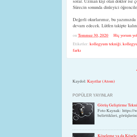
sorar. Uzman kişi olan doktor ise ç
Sürecin sonunda dinleyici öğrenciler
Değerli okurlarımız, bu yazımızda 
devam edecek. Lütfen takipte kalın
on
Temmuz 30, 2020
Hiç yorum yo
Etiketler:
kollegyum tekniği
,
kollegyu
farkı
Kaydol:
Kayıtlar (Atom)
POPÜLER YAYINLAR
Görüş Geliştirme Tekn
Foto Kaynak: https://w
belirttikleri, görüşlerin
Köşeleme ya da Köşele