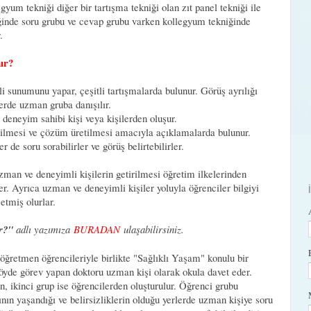
gyum tekniği diğer bir tartışma tekniği olan zıt panel tekniği ile
niğinde soru grubu ve cevap grubu varken kollegyum tekniğinde
.
nır?
li sunumunu yapar, çeşitli tartışmalarda bulunur. Görüş ayrılığı
lerde uzman gruba danışılır.
 deneyim sahibi kişi veya kişilerden oluşur.
rilmesi ve çözüm üretilmesi amacıyla açıklamalarda bulunur.
 de soru sorabilirler ve görüş belirtebilirler.
zman ve deneyimli kişilerin getirilmesi öğretim ilkelerinden
r. Ayrıca uzman ve deneyimli kişiler yoluyla öğrenciler bilgiyi
 etmiş olurlar.
ir?"
adlı yazımıza
BURADAN
ulaşabilirsiniz.
öğretmen öğrencileriyle birlikte "Sağlıklı Yaşam" konulu bir
öyde görev yapan doktoru uzman kişi olarak okula davet eder.
, ikinci grup ise öğrencilerden oluşturulur. Öğrenci grubu
nın yaşandığı ve belirsizliklerin olduğu yerlerde uzman kişiye soru