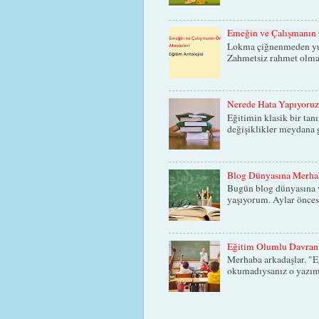
Emeğin ve Çalışmanın 
Lokma çiğnenmeden yutu
Zahmetsiz rahmet olmaz
Nerede Hata Yapıyoru
Eğitimin klasik bir tan
değişiklikler meydana g
Blog Dünyasına Merha
Bugün blog dünyasına v
yaşıyorum. Aylar öncesi
Eğitim Olumlu Davranı
Merhaba arkadaşlar. "E
okumadıysanız o yazım