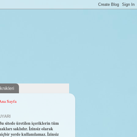
nikleri
Ana Sayfa
UYARI
Bu sitede üretilen içeriklerin tüm
hakları saklıdır. İzinsiz olarak
hiçbir yerde kullanılamaz. İzinsiz