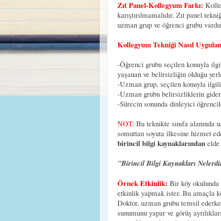
Zıt Panel-Kollegyum Farkı:
Kolle
karıştırılmamalıdır. Zıt panel tek
uzman grup ve öğrenci grubu vardır
Kollegyum Tekniği Nasıl Uygula
-Öğrenci grubu seçilen konuyla ilgi
yaşanan ve belirsizliğin olduğu yer
-Uzman grup, seçilen konuyla ilgili
-Uzman grubu belirsizliklerin gide
-Sürecin sonunda dinleyici öğrenciler
NOT:
Bu teknikte sınıfa alanında u
somuttan soyuta ilkesine hizmet ede
birincil bilgi kaynaklarından
elde
"Birincil Bilgi Kaynakları Nelerd
Örnek Etkinlik:
Bir köy okulunda 
etkinlik yapmak ister. Bu amaçla k
Doktor, uzman grubu temsil ederken
sunumunu yapar ve görüş ayrılıkları