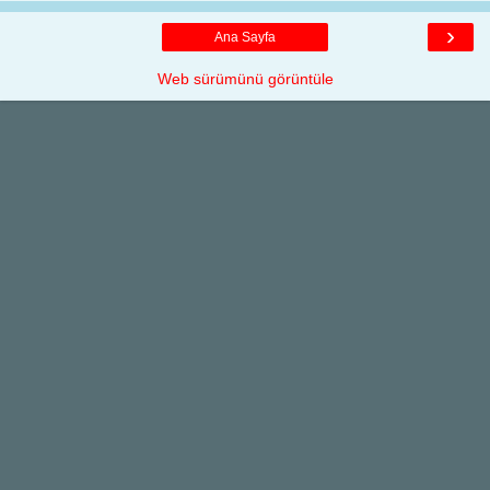
›
Ana Sayfa
Web sürümünü görüntüle