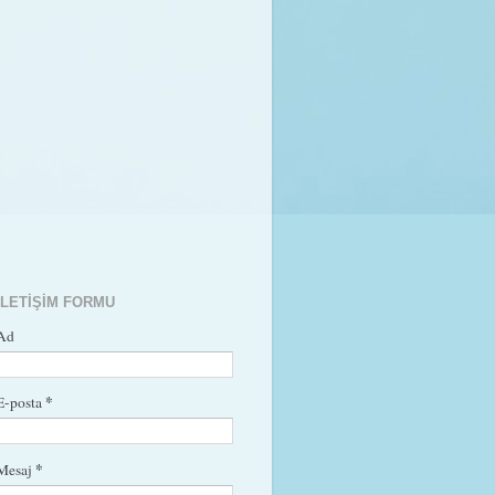
İLETIŞIM FORMU
Ad
*
E-posta
*
Mesaj