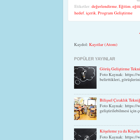
Etiketler:
değerlendirme
,
Eğitim
,
eğit
hedef
,
içerik
,
Program Geliştirme
Kaydol:
Kayıtlar (Atom)
POPÜLER YAYINLAR
Görüş Geliştirme Tekn
Foto Kaynak: https://w
belirttikleri, görüşlerin
Bilişsel Çıraklık Tekni
Foto Kaynak: https://
geliştirilebilmesi için ç
Köşeleme ya da Köşele
Foto Kaynak: https://w