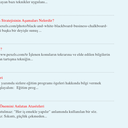
yan bazı teknikler uygulanı...
Stratejisinin Aşamaları Nelerdir?
exels.com/photo/black-and-white-blackboard-business-chalkboard-
 başka bir deyişle sunuş ...
r?
w.pexels.com/tr İşlenen konuların tekrarına ve elde edilen bilgilerin
n tartışma tekniğin...
ri
 yazımda sizlere eğitim programı ögeleri hakkında bilgi vermek
aşlayalım: Eğitim prog...
Önemini Anlatan Atasözleri
lmaz: "Her iş emekle yapılır" anlamında kullanılan bir söz.
: Sıkıntı, güçlük çekmeden...