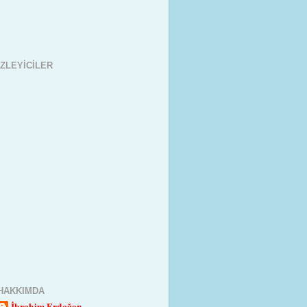
İZLEYICILER
HAKKIMDA
İbrahim Erdoğan