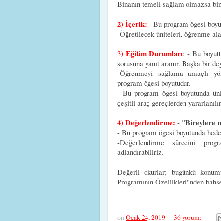
Binanın temeli sağlam olmazsa bina 
2) İçerik:
- Bu program ögesi boy
-Öğretilecek üniteleri, öğrenme ala
) Eğitim Durumları
3
:
- Bu boyutt
sorusuna yanıt aranır. Başka bir de
-Öğrenmeyi sağlama amaçlı yönte
program ögesi boyutudur.
- Bu program ögesi boyutunda ünit
çeşitli araç gereçlerden yararlanılı
4) Değerlendirme:
"Bireylere n
-
- Bu program ögesi boyutunda hedefl
-Değerlendirme sürecini prog
adlandırabiliriz.
Değerli okurlar; bugünkü konum
Programının Özellikleri"nden bahse
on
Ocak 24, 2019
36 yorum: