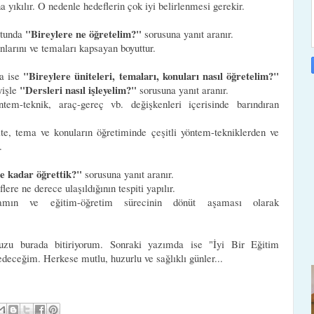
yıkılır. O nedenle hedeflerin çok iyi belirlenmesi gerekir.
"Bireylere ne öğretelim?"
utunda
sorusuna yanıt aranır.
nlarını ve temaları kapsayan boyuttur.
"Bireylere üniteleri, temaları, konuları nasıl öğretelim?"
a ise
"Dersleri nasıl işleyelim?"
yişle
sorusuna yanıt aranır.
m-teknik, araç-gereç vb. değişkenleri içerisinde barındıran
e, tema ve konuların öğretiminde çeşitli yöntem-tekniklerden ve
r.
e kadar öğrettik?"
sorusuna yanıt aranır.
ere ne derece ulaşıldığının tespiti yapılır.
ramın ve eğitim-öğretim sürecinin dönüt aşaması olarak
uzu burada bitiriyorum. Sonraki yazımda ise "İyi Bir Eğitim
deceğim. Herkese mutlu, huzurlu ve sağlıklı günler...