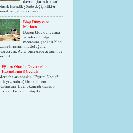
davranışlarında kasıtlı
olarak istendik yönde değişiklikler
meydana getirme süreci...
Blog Dünyasına
Merhaba
Bugün blog dünyasına
ve internet bilgi
mecrasına yeni bir blog
kazandırmanın mutluluğunu
yaşıyorum. Aylar öncesinde açtığım ve
bir türl...
Eğitim Olumlu Davranışlar
Kazandırma Sürecidir
Merhaba arkadaşlar. "Eğitim Nedir?"
adlı yazımda eğitimin tanımını
yapmıştım. Eğer okumadıysanız o
yazıma buradan ulaşabil...