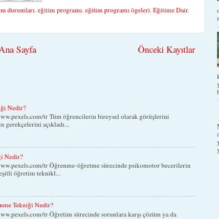
im durumları
,
eğitim programı
,
eğitim programı ögeleri
,
Eğitime Dair
,
Ana Sayfa
Önceki Kayıtlar
iği Nedir?
ww.pexels.com/tr Tüm öğrencilerin bireysel olarak görüşlerini
in gerekçelerini açıkladı...
ği Nedir?
www.pexels.com/tr Öğrenme-öğretme sürecinde psikomotor becerilerin
eşitli öğretim teknikl...
nme Tekniği Nedir?
ww.pexels.com/tr Öğretim sürecinde sorunlara karşı çözüm ya da