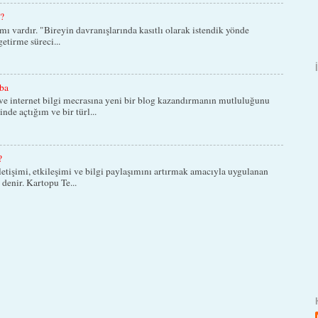
z?
ımı vardır. "Bireyin davranışlarında kasıtlı olarak istendik yönde
etirme süreci...
ba
e internet bilgi mecrasına yeni bir blog kazandırmanın mutluluğunu
nde açtığım ve bir türl...
?
letişimi, etkileşimi ve bilgi paylaşımını artırmak amacıyla uygulanan
 denir. Kartopu Te...