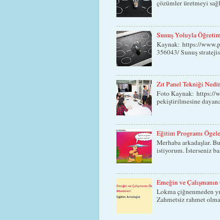
çözümler üretmeyi sağla
Sunuş Yoluyla Öğretim 
Kaynak: https://www.p
356043/ Sunuş stratejisi
Zıt Panel Tekniği Nedi
Foto Kaynak: https://ww
pekiştirilmesine dayana
Eğitim Programı Ögele
Merhaba arkadaşlar. Bu
istiyorum. İsterseniz b
Emeğin ve Çalışmanın 
Lokma çiğnenmeden yutu
Zahmetsiz rahmet olmaz